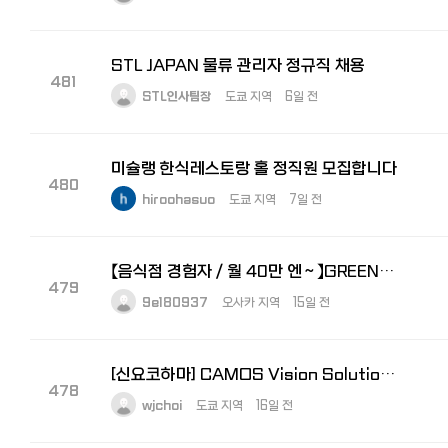
STL JAPAN 물류 관리자 정규직 채용
481
STL인사팀장
도쿄 지역
6일 전
미슐랭 한식레스토랑 홀 정직원 모집합니다
480
hiroohasuo
도쿄 지역
7일 전
【음식점 경험자／월 40만 엔～】GREEN×EXPO 2027 주방 총괄 책임자 모집
479
9e180937
오사카 지역
15일 전
[신요코하마] CAMOS Vision Solutions 경리 모집 (한국법인 (주)카모스 100% 자회사)
478
wjchoi
도쿄 지역
16일 전