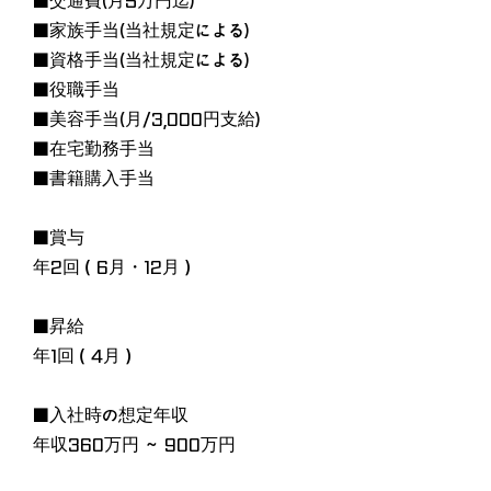
■交通費(月5万円迄)
■家族手当(当社規定による)
■資格手当(当社規定による)
■役職手当
■美容手当(月/3,000円支給)
■在宅勤務手当
■書籍購入手当
■賞与
年2回（6月・12月）
■昇給
年1回（4月）
■入社時の想定年収
年収360万円 ～ 900万円