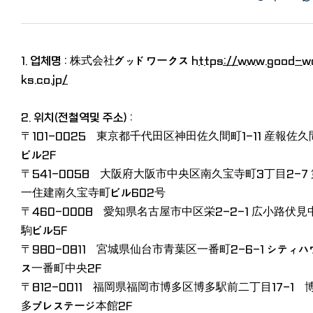
1. 업체명 : 株式会社グッドワークス
https://www.good-w
ks.co.jp/
2. 위치(전철역및 주소) :
〒101-0025 東京都千代田区神田佐久間町1-11 産報佐久
ビル2F
〒541-0058 大阪府大阪市中央区南久宝寺町3丁目2-7 
一住建南久宝寺町ビル602号
〒460-0008 愛知県名古屋市中区栄2-2-1 広小路伏見
駒ビル5F
〒980-0811 宮城県仙台市青葉区一番町2-6-1 シティハ
ス一番町中央2F
〒812-0011 福岡県福岡市博多区博多駅前二丁目17-1 
多プレステージ本館2F