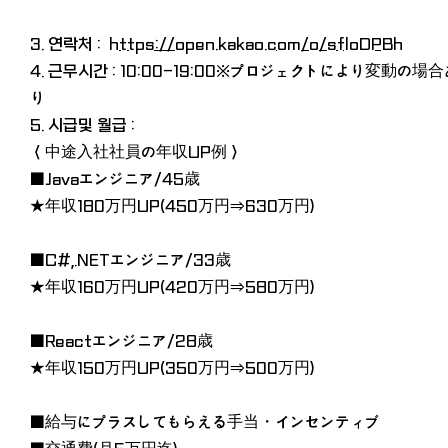
3. 연락처 :
https://open.kakao.com/o/sfloDPBh
4. 근무시간 : 10:00-19:00※プロジェクトにより変動の場合
り
5. 시급및 월급 :
＜中途入社社員の年収UP例＞
■Javaエンジニア/45歳
★年収180万円UP(450万円⇒630万円)
■C#,.NETエンジニア/33歳
★年収160万円UP(420万円⇒580万円)
■Reactエンジニア/28歳
★年収150万円UP(350万円⇒500万円)
■給与にプラスしてもらえる手当・インセンティブ