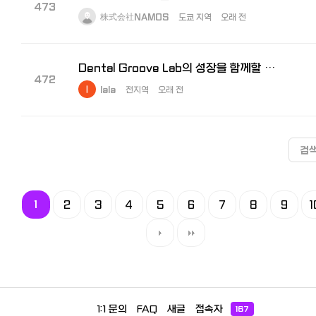
473
株式会社NAMOS
도쿄 지역
오래 전
Dental Groove Lab의 성장을 함께할 운영 지원팀 신규 채용
472
lala
전지역
오래 전
검
1
2
3
4
5
6
7
8
9
1
1:1 문의
FAQ
새글
접속자
167