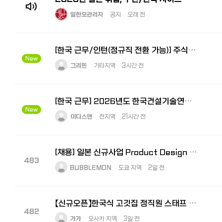
일한모관리자
공지
오래 전
[한국 근무/인턴(정규직 전환 가능)] 주식회사 그리핀 - 일본사업 지원 인턴
New
그리핀
기타지역
3시간 전
[한국 근무] 2026년도 한국건설기술연구원 2차 정규직 채용 공고
New
이디스앤
전지역
21시간 전
[채용] 일본 신규사업 Product Design Lead 모집｜도쿄 거주·일본어 가능자
483
BUBBLEMON
도쿄 지역
2일 전
【신규오픈】한국식 고깃집 정직원 스태프 대모집! — 오프닝 멤버로 함께 만들어가실 분을 찾습니다
482
가가
오사카 지역
3일 전