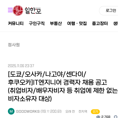
로그인
커뮤니티
구인구직
부동산
여행ㆍ맛집
중고장터
생
정사원
2025.11.06 23:37
[도쿄/오사카/나고야/센다이/
후쿠오카]IT엔지니어 경력자 채용 공고
(취업비자/배우자비자 등 취업에 제한 없는
비자소유자 대상)
GOODWORKS
(119.♡.200.61)
오래 전
전지역
인기
2,768