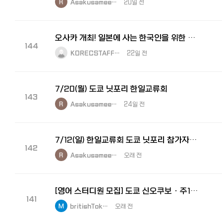
Asakusamee…
20일 전
오사카 개최! 일본에 사는 한국인을 위한 교류회 【와쿠와쿠모임】 7월 25일(토) - 한국인 교류회
144
KORECSTAFF…
22일 전
7/20(월) 도쿄 닛포리 한일교류회
143
Asakusamee…
24일 전
7/12(일) 한일교류회 도쿄 닛포리 참가자를 모집합니다.
142
Asakusamee…
오래 전
[영어 스터디원 모집] 도쿄 신오쿠보 · 주1회 · "이번엔 진짜 끝까지 가보실 분"
141
britishTok…
오래 전