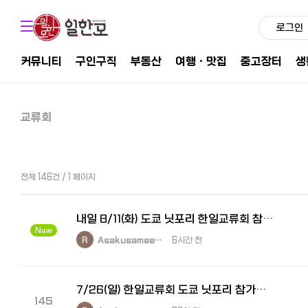
로그인
커뮤니티
구인구직
부동산
여행ㆍ맛집
중고장터
생
교류회
전체 146건 / 1 페이지
내일 8/11(화) 도쿄 닛포리 한일교류회 참가자 모집
New
Asakusamee…
6시간 전
7/26(일) 한일교류회 도쿄 닛포리 참가자를 모집합니다.
145