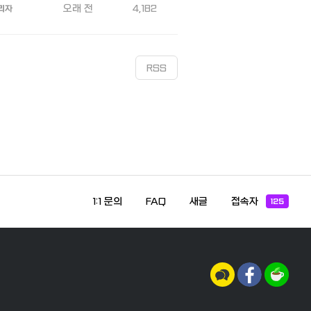
오래 전
4,182
리자
RSS
1:1 문의
FAQ
새글
접속자
125