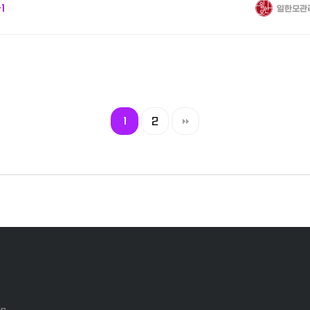
1
일한모관
1
2
jp