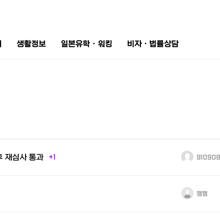
터
생활정보
일본유학ㆍ워킹
비자ㆍ법률상담
후 재심사 통과
+1
91090
잼잼