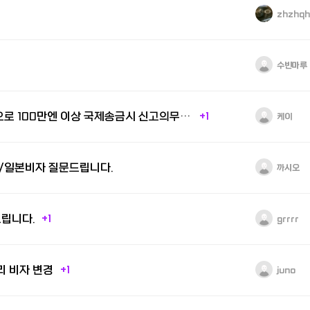
zhzhqh
수빈마루
세금 : 한국에서 일본으로 100만엔 이상 국제송금시 신고의무 및 과세 여부
+1
케이
/일본비자 질문드립니다.
까시오
드립니다.
+1
grrrr
 비자 변경
+1
juno