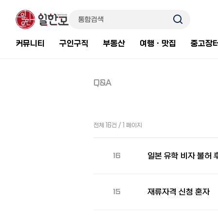
커뮤니티
구인구직
부동산
여행ㆍ맛집
중고장
Q&A
전체 16건 / 1 페이지
일본 유학 비자 불허 
16
재류자격 신청 혼자
15