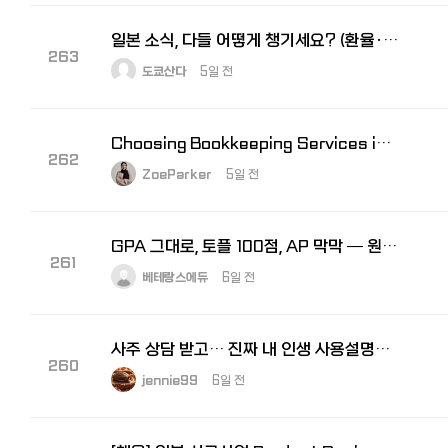
일본 소식, 다들 어떻게 챙기세요? (환율·비자 등)
263
도쿄산다
5일 전
Choosing Bookkeeping Services in Stafford VA for Small Busin…
262
ZoeParker
5일 전
GPA 그대로, 토플 100점, AP 막막 — 원인은 하나입니다
261
베테랑스에듀
6일 전
사주 상담 받고… 진짜 내 인생 사용설명서 받은 느낌이었어요
260
jennie99
6일 전