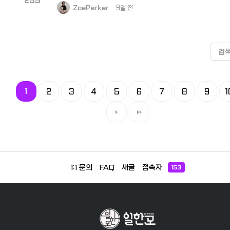
255
ZoeParker
9일 전
검
1
2
3
4
5
6
7
8
9
1
1:1 문의
FAQ
새글
접속자
153