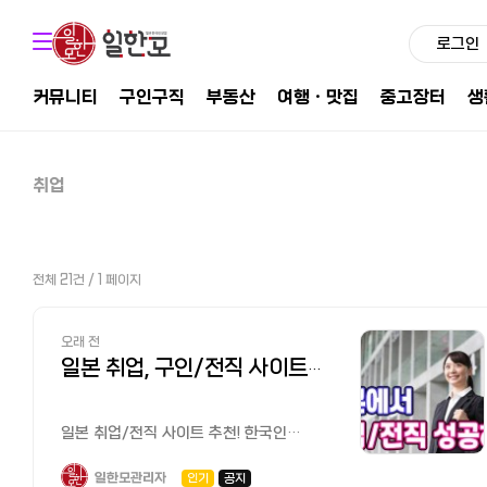
로그인
커뮤니티
구인구직
부동산
여행ㆍ맛집
중고장터
생
취업
전체 21건 / 1 페이지
오래 전
일본 취업, 구인/전직 사이트 추천! 한국인 선배가 전수하는 꿀팁과 구직 시장
일본 취업/전직 사이트 추천! 한국인
선배가 전수하는 꿀팁과 구인구직 시장
일본에서 살기 위해 가장 먼저 해야 할
일한모관리자
인기
공지