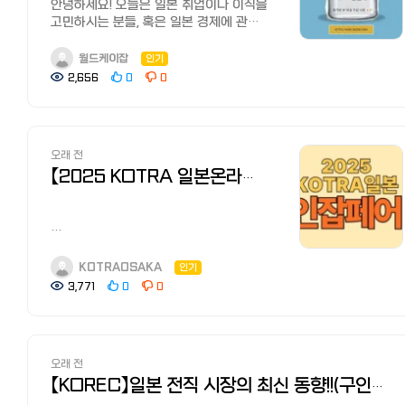
채용/모집 해외채용공고 선택 3.
수식어보다 실질적인 조건을 먼저
안녕하세요! 오늘은 일본 취업이나 이직을
인재를 소개할 때 추천글을 써주기도
검색창에 2026 GTF을 입력한 후
파악해야 합니다. ① '미나시 잔업(고정
고민하시는 분들, 혹은 일본 경제에 관심
합니다. 그래서 개인이 기업 홈페이지를
필요한 조건을 설정하여 검색 4. 원하는
연장 근로)' 시간 체크 일본
있는 분들을 위해 '일본 직장인 연봉의
통해서 입사 지원하는 것보다 합격율이
채용공고 확인 후, 온라인 지원하기를
특유의 '미나시 잔업(みなし残業)' 제도는
민낯'을 탈탈 털어보겠습니다. 카더라
높아진다고 알려져 있습니다. 3.
월드케이잡
인기
클릭하면 온라인 지원이 완료 !주의!
월급에 일정 시간의 초과 수당을 미리
통신이 아닌, 일본 정부의 공식 통계를
이력서/직무경력서 첨삭, 면접대책 전직
2,656
0
0
반드시 공고 제목에 2026 GTF 이라고
포함합니다. 만약 공고에 고정 잔업
바탕으로 아주 현실적인 수치를 정리해
에이전트는 구인 정보 소개는 물론,
적힌 공고에 지원해 주세요! 공고 제목에
시간이 40시간 이상으로 설정되어
드릴게요. 1. 그래서 얼마 받나요? (국세청
이력서/직무경력서 첨삭이나 면접 대책을
2026 GTF 표시가 없는 일반 공고는 본
있다면, 기본급이 낮고 야근이 일상화된
오피셜) 가장 궁금해하실 전체
도와줍니다. 해당 업계나 기업을 잘 알고
행사와는 무관한 별도의 공고입니다. 4.
곳일 확률이 80% 이상입니다. ②
평균치부터 확인해 보시죠. 전국 평균
있기 때문에 효율적으로 전직활동을 할
일본지역 참가 기업 및 모집직종
추상적인 감성 문구의 함정 구체적인
오래 전
연봉: 약 460만 엔 ~ 515만 엔 (한화 약
수 있습니다.
확인하기
기술 스택이나 직무 설명 대신 '열정',
4,100만 ~ 4,600만 원) 중앙값: 약
【2025 KOTRA 일본온라인잡페어가을】 개최안내 (25.11.12~14)
4. 연봉협상 전직 에이전트는 연봉 협상을
https://cafe.naver.com/kotratokyo/43522
'성장', '가족 같은 분위기'만을 강조하는
400만 엔 초반 * 평균은 억대 연봉자가
해주기도 합니다. 전직 에이전트
기업은 체계적인 업무 분담이 어려울 수
수치를 올리지만, 중앙값은 딱 중간에 서
회사에서는 구직자가 최종 합격했을 시,
1. 월드잡 플러스 이력서 작성법
있습니다. 실질적인 연봉 정보와
있는 사람의 연봉이라 더 체감에
연봉의 30%~40%를 기업에서 수수료로
https://cafe.naver.com/kotratokyo/34136
복리후생이 구체적인지 확인하는 것이
가깝습니다. ???? 출처 정보: 일본
받기 때문에 공격적으로 협상하여 연봉을
안녕하세요.
2. 문의 전 필수확인글
중요합니다. 2. 일본 현지인이 사용하는
국세청(NTA)의 '민간급여실태통계조사
올려준다고 합니다.
KOTRA일본지역무역관입니다.
KOTRAOSAKA
인기
https://cafe.naver.com/kotratokyo/34136
기업 리뷰 및 평점 사이트 TOP 3
(民間給与実態統計調査)' 2024-
전직 에이전트 이용 시의 포인트
2025년 마지막 일본취업 온라인잡페어️
3,771
0
0
추후 계속해서 정보 업데이트
객관적인 데이터 확인을 위해 일본
2025년도 최신 발표 자료를 기반으로
이렇게 전직 에이전트는 여러가지
"2025KOTRA일본온라인잡페어가을" 을
예정이므로 수시로 확인 부탁드립니다 :)
구직자들이 가장 많이 접속하는 3대
산출되었습니다. 2. 나이 먹으면 정말
메리트가 있습니다. 저도 '혹시 이런
개최합니다.
https://cafe.naver.com/kotratokyo
플랫폼을 참고하세요. 사이트명 주요 특징
많이 오를까? (연령별 데이터) 일본은
회사에 서류가 되겠어? 내정을 받겠어?'
해외 기업 담당자와 직접 이야기할 수
추천 활용법 OpenWork 일본 최대 규모,
여전히 '연공서열(오래 일할수록 월급이
라고 생각했는데 서류가 통과되거나
<면접회 행사일정>
있는 귀중한 기회이오니 많은 참여
8개 항목 수치화 평점 3.0점 이상 기업
오름)' 문화가 강합니다. 20대: 약 280만
오래 전
내정을 받은 적이 있고, 외국인은 일본의
내용 일정 구인공고 업로드 ~ 2025년
기다리겠습니다!
필터링 En-Lighthouse 장점과 단점을
~ 350만 엔 (신입 사원들의 '짠내' 나는
구직, 전직 방법이나 요령을 잘 모르는
9월 30일(화)까지 순차적으로 "월드잡
【KOREC】일본 전직 시장의 최신 동향!!(구인배율·업계별 상황)
명확히 대조 퇴사자의 실제 이직 사유
시기입니다.) 30대: 약 450만 ~ 500만
경우도 많기 때문에 에이전트의 도움을
플러스"에 공개될 예정 이력서 모집마감