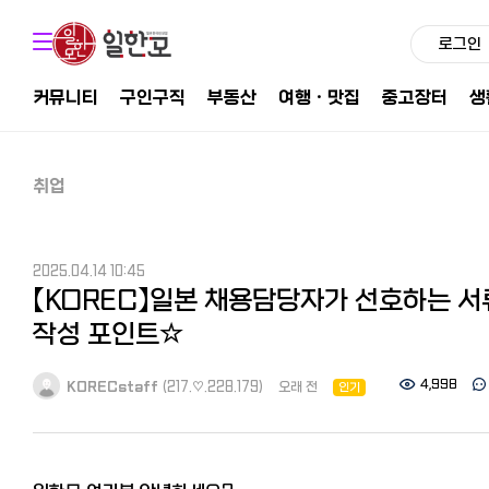
로그인
커뮤니티
구인구직
부동산
여행ㆍ맛집
중고장터
생
취업
2025.04.14 10:45
【KOREC】일본 채용담당자가 선호하는 서
작성 포인트☆
4,998
KORECstaff
(217.♡.228.179)
오래 전
인기