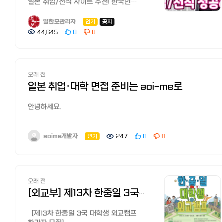
일본 취업/전직 사이트 추천! 한국인
선배가 전수하는 꿀팁과 구인구직 시장
일본에서 살기 위해 가장 먼저 해야 할
일한모관리자
인기
공지
일은 바로 취업해서 직업을 갖는
44,645
0
0
것입니다. '취업=비자=생존'이라고 할 수
있는데요, 일한모 커뮤니티에도 추천
취업/전직 사이트나 팁에 관한 질문이
많습니다.
오래 전
이번에는 근성 부족으로 여러 번 직장을
일본 취업·대학 면접 준비는 aoi-me로
옮겼고 삼성전자 파견사원부터 야후재팬
정사원까지 경험한 필자가 일한모에
올라온 정보를 바탕으로 신졸취업 추천
안녕하세요.
사이트와 전직 사이트, 꿀팁 등을
소개해드리겠습니다. （※본 기사는
aoi-me 개발자입니다.
프로모션을 포함하고 있습니다.）
aoime개발자
인기
247
0
0
【질문】 현재 워킹와서 아르바이트중인데
일본 취업이나 대학 진학을 준비하면서 면접 답변을 정리하는
취업하고 싶어서 사이트 보고 있는데요.
과정이 생각보다 어려워서, 면접 준비 사이트를 직접
방법이 틀린건지 정보가 안 나와서
만들어봤습니다.
힘드네요ㅜㅜ 추천 사이트 아시는분 좀
가르쳐 주세요. 【답변】 구인/취업/전직
자신이 가지고 있는 이력서를 등록하고, 지원하고 싶은 대학의
오래 전
사이트 종류와 현황
모집요강이나 기업의 채용 공고를 함께 입력하면 해당 지원처에
[외교부] 제13차 한중일 3국 대학생 외교캠프 참가자 모집(~5월27일)
먼저 일본에서는 '취업（就業）'이 아닌
맞는 면접 대본과 예상 질문을 생성할 수 있습니다.
'취직（就職）'이라는 주로 단어를 쓰며,
생성된 질문에 직접 답변을 작성하면 답변의 구체성이나 일관성,
[제13차 한중일 3국 대학생 외교캠프
취업/구직 활동을 '슈카츠（就活：
설득력 등에 대한 평가를 받을 수 있고, 부족한 부분에 대한 설명과