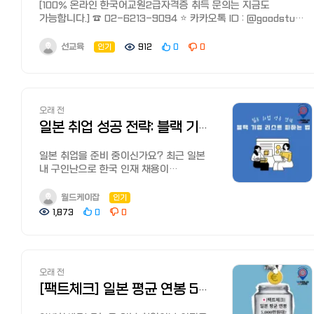
https://aoi-me.com
[100% 온라인 한국어교원2급자격증 취득 문의는 지금도
프로그램 전 일정 참석 가능자 (필수)
행사명: 2026 GLOBAL TALENT FAIR
전직 사이트란? 전직 사이트
남겨주신 의견을 참고해서 정식 배포 전까지 계속 수정하고
가능합니다.] ☎️ 02-6213-9094 ⭐ 카카오톡 ID : @goodstudy
□ 선발 일정 - 서류접수 : 2026년 4월
일시: 2026년 6월 1일(월)~2일(화)
（転職サイト）는 구인정보를 모아놓은
개선해보겠습니다.
(@꼭 붙여주세요) ✅ 카카오톡 상담 바로가기
29일(수) ~ 5월 27일(수) 18:00까지 -
10:00~17:00 장소: 서울, COEX B홀
사이트로 구직자가 스스로 안건을 찾고
: http://pf.kakao.com/_janLxb ✅ 상담신청서 작성 바로가기
1차 서류 합격 : 2026년 6월 1일(월) *
선교육
주최/주관: 산업통상자원부, 고용노동부 /
인기
912
0
0
지원, 면접까지 진행하는 사이트입니다.
: https://naver.me/FG7oWcRN
합격자 개별 통보 - 2차 면접 (온라인) :
KOTRA, 한국산업인력공단 등 규모:
리쿠나비 NEXT, Doda(듀다), 비즈리치
2026년 6월 5일(금) - 최종 합격자 발표
해외 구인처 70개사, 국내 청년구직자
등이 있습니다.
: 2026년 6월 9일(화) *합격자 개별 통보
5,000명 내용: 1:1 취업면접,
전직 에이전트란? 전직 에이전트
□ 신청 방법 하단 링크 접속 후 신청서
해외취업설명회, 해외취업 컨설팅, 이벤트
（転職エージェント）는 정보 등록을
오래 전
다운로드 → 구글폼 서류 제출 참가 신청 :
등 2. 전체 스케줄 이력서 접수 마감
해놓으면 커리어 컨설턴트, 어드바이저가
https://forms.gle/Hs3nBQRyN1JZs4w69
2026년 4월 13일 23:59 까지 2026년
일본 취업 성공 전략: 블랙 기업 리스트 피하는 법과 현지 리뷰 사이트 TOP 3
알아서 구인 안건을 보내주는
□ 문의 제13차 한·중·일 대학생
4월 20일 23:59 까지 서류전형 합격자
사이트입니다. 마이나비 에이전트,
외교캠프 운영사무국
발표 ~4.24(금) (변경 예정) 기업별 온/
일본 취업을 준비 중이신가요? 최근 일본
리크루트 에이전트, JAC 리크루트먼트
kjccamp.official@gmail.com┃02-
오프라인 참여 여부 확정 ~4.28(화) 경
내 구인난으로 한국 인재 채용이
등이 있습니다.
790-3222
(변경 예정) COEX 채용 면접회 면접
활발하지만, 일본 블랙 기업
예약 미정 (추후 공개 예정) 온라인면접
리스트나 열악한 근무 환경에 대한
월드케이잡
인기
전직 사이트와 전직 에이전트의 차이
예약 미정 (추후 공개 예정) 오프라인,
우려도 커지고 있습니다. 글로벌 채용
전직 사이트와 전직 에이전트의 차이점을
1,873
0
0
온라인 면접 스케줄 통보 5.21(목) ~
플랫폼 월드케이잡(WorldKJob)에서
알기 쉽게 설명해 드리겠습니다.
5.22(금) 오프라인 면접진행 6.1(월) ~
제공하는 이번 가이드를 통해, 일본
1. 비공개 구인 전직 에이전트는 전직
6.2(화) 온라인 면접진행 미정 (추후
현지인들이 신뢰하는 기업 평점 데이터와
사이트나 기업 홈페이지에서는 공개하지
공개 예정) 3. 이력서 지원 방법 1.
실패 없는 일본 직장 선택 노하우를
않는 ‘비공개 구인’을 보유하고 있습니다.
오래 전
월드잡플러스
확인해 보세요. 1. 일본 채용 공고 분석:
구인 정보가 많은 것이 전직 에이전트의
(https://www.worldjob.or.kr/)
'블랙 기업'의 위험 신호 2가지 일본
[팩트체크] 일본 평균 연봉 5,000만 원 시대? 통계로 본 현실 지갑 사정 ????????????
가장 큰 장점입니다.
회원가입 후 로그인 2. 상단 메뉴에서
기업을 탐색할 때 공고문에 적힌 화려한
2. 기업에 추천 전직 에이전트는 기업에