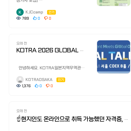
참가자 모집]
취활）', 전직활동을 '덴쇼쿠 카츠도
개선된 답변 예시도 확인할 수 있습니다.
외교부에서 '제13차 한·중·일 대학생
（転職活動）'라고 합니다.
외교캠프'에 함께 할 참가자를
KJCcamp
인기
일본은 티비에도 하루에 수많은 취업,
사이트 이름인AOI-ME에는 두 가지 의미를 담았습니다.
모집합니다!
789
0
0
에이전트 사이트 광고가 나올 정도로
일본어青い実 아오이 미는 아직 완전히 익지 않은 푸른 과실이라는
3국 대학생 대상 문화·친교 행사를 통해
구인/취업/전직 사이트가 많습니다.
뜻이고,AOI와 영어의 ME를 합쳐 푸른 나라는 의미도 담았습니다.
3국 미래세대간 신뢰를 구축하고 3국
그래서 어느 사이트를 이용해야 할지
지금은 아직 부족하고 미숙하더라도, 자신이 원하는 학교나 회사에
협력의 저변 확대를 도모하기 위한
모르시는 분이 많습니다.
도전하며 성장을 꿈꾸는 사람들을 위한 서비스라는 뜻으로 이름을
외교캠프를 개최합니다. 3국의 대학생이
알기 쉽게 설명 드리면, 크게 대학
정했습니다.
오래 전
직접 만나 서로의 문화를 경험하고
졸업자를 위한 신졸 구인/취업 사이트와
현재는 정식 서비스가 아닌 테스트용 배포 사이트입니다. 테스트
교류하는 외교캠프에 관심있는 대학생
KOTRA 2026 GLOBAL TALENT FAIR (6월1~2일) 개최 안내
전직, 재취업자를 위한 전직사이트가
기간에 가입하거나 입력한 계정 정보, 이력서, 모집요강, 채용 공고,
여러분의 많은 관심과 지원바랍니다.
있습니다. 신졸 구인/취업 사이트로는
면접 대본과 답변 등의 데이터는 정식 배포 과정에서 모두 삭제될
□ 행사 개요 - 일정 : 2026년 6월
마이나비, 리쿠나비가 가장 유명하며
예정이니 이 점 양해 부탁드립니다.
23일(화) ~ 26일(금) - 장소 : 서울 및
안녕하세요. KOTRA일본지역무역관
외국인들도 많이 이용한다고 합니다.
경주 일원 - 참가 대상 : 총 45명 (한국
입니다. 연에 한 번 개최되는
전직 구인/취업 사이트는 일본어로 '전직
이력서를 넣을 시 마스킹 모드로 중요 정보를 가리게 설계되어
15명, 중국 15명, 일본 15명) - 진행 언어 :
KOTRA개최 최대규모 취업 행사 해외
KOTRAOSAKA
인기
서비스（転職サービス）'라고 하며 '전직
있지만 완벽하게 마스킹 되지 않을 수 있느니,
한국어 - 주요 프로그램 : 공식 발대식,
우수 기업의 담당자와 직접 만날 수 있는
사이트（転職サイト）'와 '전직 에이전트
1,376
0
0
이름이 나 자신의 중요한 개인정보, 회사 내부 정보, 외부에
문화교류 프로그램, 전문가 강연, 3국
소중한 기회!! 2026 GLOBAL TALENT
（転職エージェント）'로 나눠집니다.
공개하면 안 되는 내용은 수정도 가능하니 수정 후 사용하시길
협력 아이디어 토론 발표회 등 - 주최/
FAIR가 개최됩니다.
여기에서 또 연령대, 연봉, 직종 등 특화된
권장드립니다.
주관 : 외교부
이력서 접수 마감: 2026년 4월 13일
수많은 사이트가 존재합니다.
아직 부족한 부분이나 오류가 있을 수 있습니다. 일본 취업이나
□ 자격 조건 - 한중일 3국 국제협력에
23:59 까지 2026년 4월 20일 23:59
일본에는 약 19,000여개의 전직 사이트
대학 진학 면접을 준비 중이신 분들은 한 번 사용해보시고, 불편한
관심있는 한국, 중국, 일본 국적 대학생
오래 전
까지 포스터 내 QR코드를 통해
(후생 노동성 '직업 소개 사업 보고서')가
점이나 추가됐으면 하는 기능이 있다면 이 게시글 댓글로 편하게
(휴학생 포함) - 원활한 한국어 소통이
개최안내문 및 참가기업을 쉽게 확인할
☝️현지인도 온라인으로 취득 가능했던 자격증, 곧 방식 바뀝니다
있으며 연간 약 60만명이 이용할 정도로
피드백 부탁드립니다.
가능한 대학생 및 휴학생 - 사전
수 있습니다. 여러 분의 많은 관심과
전직시장과 규모가 대단히 크고
오리엔테이션 교육(온라인 1일) 및
참여 부탁드리겠습니다! 1. 행사 개요
활성화되어 있습니다.