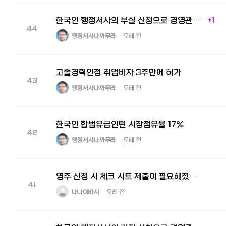
한국인 행정서사의 부실 신청으로 경영관리비자 불허를 받은 피해자, 저희 사무소에서 2달반만에 회복 성공.
+1
44
행정서사나까무라
오래 전
고졸경력인정 취업비자 3주만에 허가
43
행정서사나까무라
오래 전
한국인 합법유급인턴 시장점유율 17%
42
행정서사나까무라
오래 전
영주 신청 시 체크 시트 제출이 필요해졌습니다！
41
나나이바시
오래 전