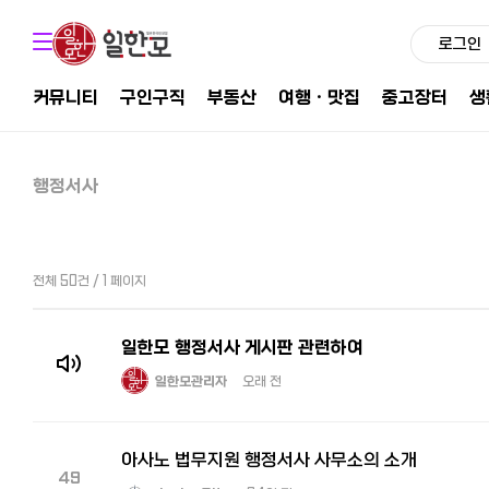
로그인
커뮤니티
구인구직
부동산
여행ㆍ맛집
중고장터
생
행정서사
전체 50건 / 1 페이지
일한모 행정서사 게시판 관련하여
일한모관리자
오래 전
아사노 법무지원 행정서사 사무소의 소개
49