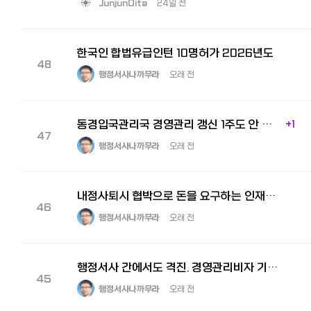
JunjunOita
24일 전
한국인 합법유급인턴 10명허가 2026년도
48
행정서사나까무라
오래 전
동경입국관리국 경영관리 갱신 1주도 안 걸리고 허가
+1
47
행정서사나까무라
오래 전
내정사퇴시 협박으로 돈을 요구하는 인재업자로부터 협박을 받았어요!
46
행정서사나까무라
오래 전
행정서사 간에서도 격진. 경영관리비자 기준 강화가 올해 10월부터 시행예정.
45
행정서사나까무라
오래 전