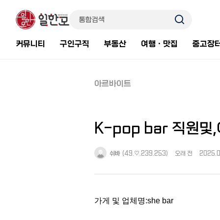
커뮤니티
구인구직
부동산
여행ㆍ맛집
중고장
아르바이트
K-pop bar 직원
쉬바
(49.♡.239.253)
오래 전
2025.0
가게 및 업체명:she bar