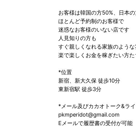
お客様は韓国の方50%、日本の
ほとんど予約制のお客様で
迷惑なお客様のいない店です
人見知りの方も
すぐ親しくなれる家族のような
楽で楽しくお金を稼ぎたい方た
*位置
新宿、新大久保 徒歩10分
東新宿駅 徒歩3分
*メール及びカカオトーク&ライ
pkmperidot@gmail.com
Eメールで履歴書の受付が可能