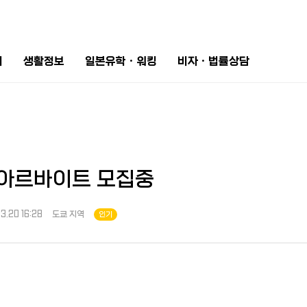
터
생활정보
일본유학ㆍ워킹
비자ㆍ법률상담
및,아르바이트 모집중
3.20 16:28
도쿄 지역
인기