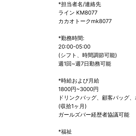
*担当者名/連絡先
ライン KM8077
カカオトークmk8077
*勤務時間:
20:00-05:00
(シフト、時間調節可能)
週1回~週7日勤務可能
*時給および月給
1800円~3000円
ドリンクバッグ、顧客バッグ、
(収拾1ヶ月)
ガールズバー経歴者協議可能
*福祉