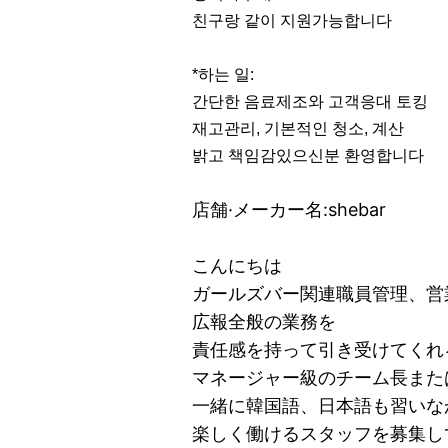
친구랑 같이 지원가능합니다
*하는 일:
간단한 음료제조와 고객응대 토킹
재고관리, 기본적인 청소, 계산
밝고 책임감있으신분 환영합니다
店舗·メーカー名:shebar
こんにちは
ガールズバー関連職員管理、営
広報全般の業務を
責任感を持って引き受けてく
マネージャー級のチーム長ま
一緒に韓国語、日本語も習い
楽しく働けるスタッフを募集し