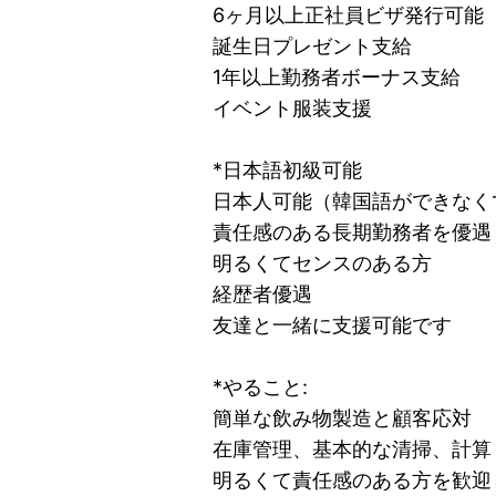
6ヶ月以上正社員ビザ発行可能
誕生日プレゼント支給
1年以上勤務者ボーナス支給
イベント服装支援
*日本語初級可能
日本人可能（韓国語ができなく
責任感のある長期勤務者を優遇
明るくてセンスのある方
経歴者優遇
友達と一緒に支援可能です
*やること:
簡単な飲み物製造と顧客応対
在庫管理、基本的な清掃、計算
明るくて責任感のある方を歓迎