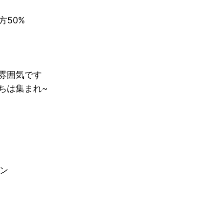
方50%
雰囲気です
ちは集まれ~
ン