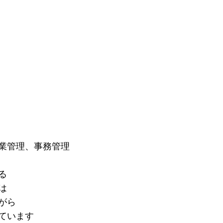
業管理、事務管理
れる
たは
ながら
ています