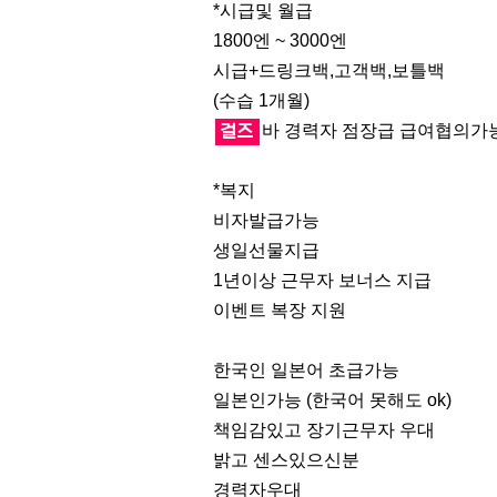
*시급및 월급
1800엔 ~ 3000엔
시급+드링크백,고객백,보틀백
(수습 1개월)
걸즈
바 경력자 점장급 급여협의가
*복지
비자발급가능
생일선물지급
1년이상 근무자 보너스 지급
이벤트 복장 지원
한국인 일본어 초급가능
일본인가능 (한국어 못해도 ok)
책임감있고 장기근무자 우대
밝고 센스있으신분
경력자우대