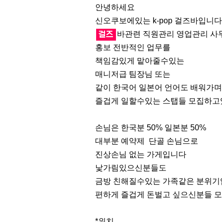
안녕하세요
신오쿠보에있는 k-pop 걸즈바입니다
걸즈
바관련 직원관리 영업관리 
홍보 전반적인 업무를
책임감있게 맡아줄수있는
매니저급 팀장님 또는
같이 한국어 일본어 언어도 배워가
즐겁게 일할수있는 스탭들 모집하
손님은 한국분 50% 일본분 50%
대부분 예약제 단골 손님으로
진상손님 없는 가게입니다
낯가림있으신분들도
금방 친해질수있는 가족같은 분위
편하게 즐겁게 돈벌고 싶으신분들 
*위치