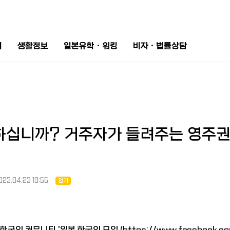
터
생활정보
일본유학ㆍ워킹
비자ㆍ법률상담
십니까? 거주자가 들려주는 영주권 
023.04.23 19:55
인기
국인 커뮤니티 '일본 한국인 모임 (
https://www.facebook.c