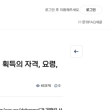
로그인 후 이용해주세요.
로그인
1:1 문의
FAQ
새글
획득의 자격, 요령,
42,976
0
om/groups/dohanmo
)'과 '일한모 사