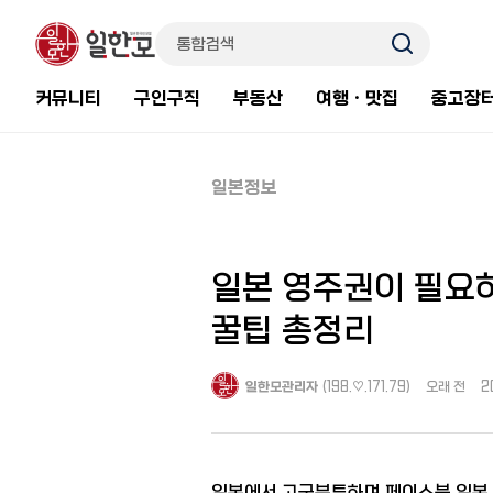
커뮤니티
구인구직
부동산
여행ㆍ맛집
중고장
일본정보
일본 영주권이 필요하
꿀팁 총정리
일한모관리자
(198.♡.171.79)
오래 전
2
일본에서 고군분투하며 페이스북 일본 한