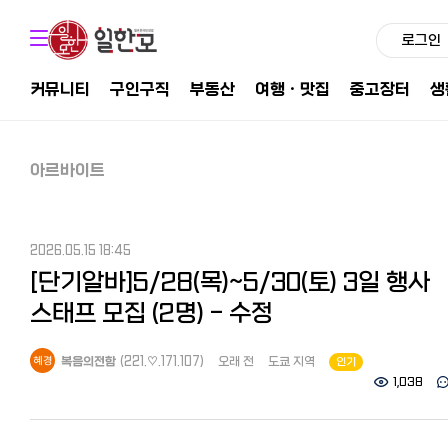
로그인
커뮤니티
구인구직
부동산
여행ㆍ맛집
중고장터
생
아르바이트
2026.05.15 18:45
[단기알바]5/28(목)~5/30(토) 3일 행사
스태프 모집 (2명) - 수정
복음의전함
(221.♡.171.107)
오래 전
도쿄 지역
인기
1,038