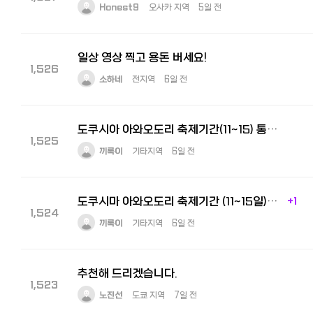
Honest9
오사카 지역
5일 전
일상 영상 찍고 용돈 버세요!
1,526
소하네
전지역
6일 전
도쿠시아 아와오도리 축제기간(11~15) 통역 구합니다
1,525
끼룩이
기타지역
6일 전
도쿠시마 아와오도리 축제기간 (11~15일) 통역 아르바이트 구인
+1
1,524
끼룩이
기타지역
6일 전
추천해 드리겠습니다.
1,523
노진선
도쿄 지역
7일 전