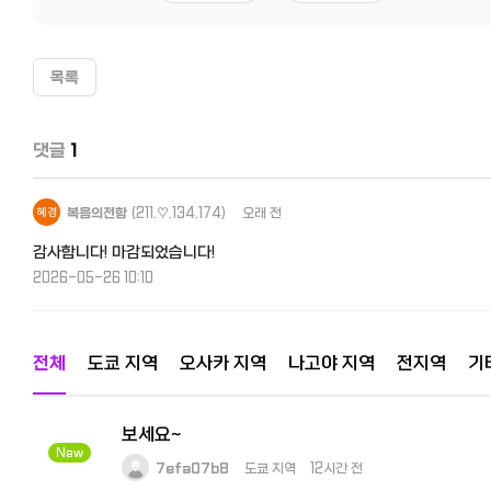
목록
댓글
1
복음의전함
(211.♡.134.174)
오래 전
감사합니다! 마감되었습니다!
2026-05-26 10:10
전체
도쿄 지역
오사카 지역
나고야 지역
전지역
기
보세요~
New
7efa07b8
도쿄 지역
12시간 전