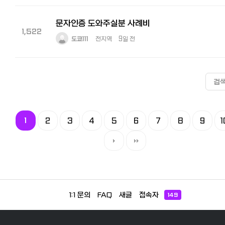
문자인증 도와주실분 사례비
1,522
도쿄111
전지역
9일 전
검
1
2
3
4
5
6
7
8
9
1
1:1 문의
FAQ
새글
접속자
149