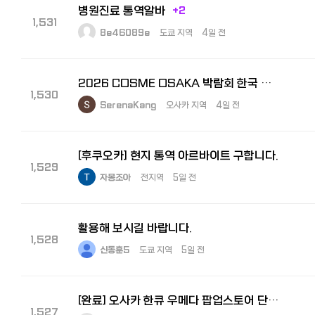
병원진료 통역알바
+2
1,531
8e46089e
도쿄 지역
4일 전
2026 COSME OSAKA 박람회 한국 참가 기업 부스 내 비즈니스 통역원 모집
1,530
SerenaKang
오사카 지역
4일 전
[후쿠오카] 현지 통역 아르바이트 구합니다.
1,529
자몽조아
전지역
5일 전
활용해 보시길 바랍니다.
1,528
신동훈5
도쿄 지역
5일 전
[완료] 오사카 한큐 우메다 팝업스토어 단기알바 구해요! 8월5일 ~ 11일
1,527