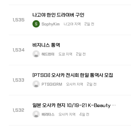
나고야 한인 드라이버 구인
1,535
SophyKim
나고야 지역
2일 전
비지니스 통역
1,534
헤드헌터
도쿄 지역
2일 전
[PTSGI] 오사카 전시회 한일 통역사 모집
1,533
PTSGIGRM
오사카 지역
2일 전
일본 오사카 현지 10/19-21 K-Beauty Expo 수출상담회 통역사 모집
1,532
베리타스
오사카 지역
4일 전