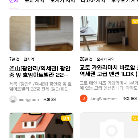
전체
도쿄 지역
오사카 지역
나고야 지역
후쿠오카 지
인
7일 전 전지역
26일 전 오사카 지역
교토 가와라마치 바로앞 
釜山[광안리/역세권] 광안
역세권 고급 멘션 1LDK (
중 앞 호암아트빌라 22평
월~12월, 조율가능)
전세 (방3/화2, 1층, 광안대
교토 메인 시조 가와라마치 1분
제목: [광안리/역세권] 광안중 앞 호
교 뷰, 즉시입주)
에 있는 고급 멘션입니다. 아마도
암아트빌라 22평 전세 (방3/화2, 1
토 안에서는 제일 좋은 멘션 중에
층, 광안대교 뷰, 즉시입주) 안녕하세
나일 것 같습니다. 오사카도 집 
요! 살기 좋고 뷰가 멋진 광안동 호
JungWooHon…
조회 18
morigreen
조회 39
앞에서 지하철타고 40분이면 한
암아트 빌라 전세 매물 소개해 드립
에 갑니다! 잠시 도쿄에 가있을 
니다. 계단 오르내릴 걱정 없는 1층
이라, 혹시 니즈 맞는분 계신가 
이라 더욱 메리트 있는 아늑하고 실
봅니다. 상세한 사진은 카톡 주
속 있는 집입니다. 1. 상세 정보 위치:
인기
인
더 보내드리겠습니다! 월세는 15만
부산 수영구 광안동, 광안중학교 바
엔 + 관리비 내고 있습니다. 살
로 앞 (광안역 도보 5분 거리) 면적/
네고 가능할 것 같습니다! 카톡 아이
구조: 22평형 / 1층 / 방 3개, 화장
디: jwyb 이메일: