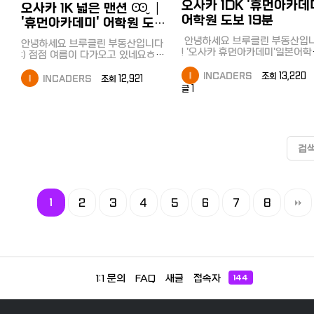
오사카 1DK '휴먼아카데
다루던 방 임대, 사무실 임대뿐만 아
는 과정이 쉽지 않다는 것을 누구보
오사카 1K 넓은 맨션 Ꙭ̮ ┃
니라 토지,건물 등 매매,임대도 다루
다 잘 알고 있습니다. 특히 외국인들
어학원 도보 19분
'휴먼아카데미' 어학원 도보
게 되었으며, 에이블에서 근무할 때
에게는 더욱 까다로운 절차와 언어
18분
와 같은 꼼꼼함과 전 직장에 있을 때
장벽이 부담이 될 수 있습니다. 하지
안녕하세요 브루클린 부동산입니다
안녕하세요 브루클린 부동산입니다
보다 더 좋은 조건으로 손님들의 요
! '오사카 휴먼아카데미'일본어학교
만 걱정하지 마세요! 저희 Free! 不
:) 점점 여름이 다가오고 있네요ㅎㅎ
구를 충족시켜 드릴 수 있게 되었습
를 걸어서 20분에 도착할 수 있는
動産이 끝까지 함께하겠습니다!" -
집 정보를 찾고 계실 유학생, 워홀러
니다. &lt;&lt; 매 매 &gt;&gt; 1 일본
1DK 멘션을 소개해드리려 해요! 함
INCADERS
조회 13,220
여러분들을 위해 넓은 맨션을 소개
오사카 출신, 楠 隼祐 빠르고 간편한
INCADERS
조회 12,921
에 건물,토지 등 사시고 싶으신 분 2
께 봐볼까요? 이 맨션은 마쓰야마치
해드리려고 해요! 이 맨션은 역세권
글 1
상담을 원하시나요? ⭐지금바로연
일본에 건물,토지 등 사시고 임대수
역이 바로 인근에 있는 '역세권' 
위치에 자리하고 있는 1K 맨션이랍
익을 얻고 싶으신 분 3 일본에 들고
락주세요!오사카에서최고의부동산
요 ! 다른 역도 있는데요 다니마치로
니다 ㅎㅎ 오사카의 번화가인 우메
계신 건물,토지 등을 판매하시고 싶
매물을찾아드립니다!
쿠초메역을 이용하면 우메다까지 1
다는 19분 소요, 텐노지는 13분 소요
으신 분 4 일본에 들고 계신 건물을
분 소요로 환승없이 다녀올 수 
두 곳 모두 환승없이!한번에! 이동할
리모델링 및 임대수익을 얻고 싶으
교통편입니다 교통편 이외에도 편의
수 있어 교통이 편리한 위치입니다
검
신 분 &lt;&lt; 임 대 &gt;&gt; 1 일
점, 대형마트, 우체국이 도보로 이용
ო̤̮ 교통편이 편리한 장점 말고도 위
본에서 방을 얻고 싶으신 워킹홀리
할 수 있어 생활하시기에 좋으실
치한 동네에 생활편의시설이 잘 갖
데이 비자, 유학비자, 회사원, 이미
예요 현관부터 소개해드려볼게요 ㅎ
춰진 곳이라 생활하시기 좋은 동네
일본에 살고 계신 분 등 2 일본에 사
ㅎ 문을 열면 신발장과 화장실로 갈
입니다! 맨션에서 2분 거리인 편의
무실이나 점포를 계약하여 운영을
수 있는 구조로 방을 넓게 사용할 수
점이 있는데요! 한국편의점과 다른
1
2
3
4
5
6
7
8
하고 싶으신 분 많은 연락 부탁드립
있겠더라구요! 주방은 방 문을 열면
점인 판매 외에도 청구서 납부, 출력
니다.
바로 찾을 수 있었답니다 :) 화장실
등 생활할 때 꼭 필요한 주요 시설
과 욕조는 많은 분들이 선호하는 분
중 하나랍니다 ㅎㅎ 이제 집을 자세
리형이라 맘에 들어하실 것 같더
히 살펴볼까요? 현관에서 바라보면
구요 ! 세면대의 하부장이 서랍으로
화장실로 가는 문과 신발장이 보이
되어 있어 화장품, 스킨로션 등을 보
는 구조랍니다! 주방 IH로 설치되어
관하고 두고 사용하기 편리하답니다
1:1 문의
FAQ
새글
접속자
144
있어 인덕션 사용이 가능하고 주방
ㅎㅎ 방과 옷장이 널직해서 가지고
에도 수납공간이 많아 보관하기 좋
오시는 캐리어와 짐이 있으신 분들
습니다ㅎㅎ 화장실은 많이 선호하시
도 넉넉히 사용할 수 있답니다 :) 통
는 욕실과 분리된 타입입니다 ㅎㅎ