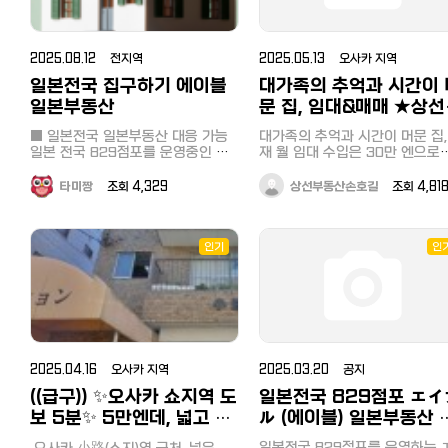
실 2개, 거실, 부엌, 베란다 난방 및
jungwoo0912@gmail.com 편하게
연료: 경동보일러 / 도시가스 관리
연락주세요!
비: 저렴한 1~2만원대 (실속 있는 관
리비 부담) 입주 가능일: 즉시 입주
2025.08.12 전지역
2025.05.13 오사카 지역
가능 (협의 가능) 2. 이 집의 특별한
장점 편리한 1층의 장점: 무거운 짐
일본전국 집구하기 에이블
대가족의 추억과 시간이 
을 옮기거나 외출할 때 계단을 오갈
일본부동산
문 집, 임대&매매 ★상선
필요 없어 아이가 있거나 , 혹은 짐
동산 전임매물
이 많으신 분들께 강력 추천합니다.
■ 일본전국 일본부동산 대응 가능
대가족의 추억과 시간이 머문 집, 
최고의 위치와 교통: 지하철 광안역
일본 전국 829점포를 운영중인 エ
재 월 임대 수입은 30만 엔으로
에서 도보 5분 거리로 출퇴근 및 대
イブル에이블 일본부동산에서 한국
2024년부터 10년 장기 임대 계
중교통 이용이 매우 편리합니다. 여
유학들의 "일본집구하기" 를 도와드
이 체결되어 있어 안정적인 수익
타미짱
조회 4,329
상선부동산손호길
조회 4,8
유로운 공간: 22평형에 방 3개, 화
립니다. 동경지역이나 동경지역 근
기대됩니다. 만실 시에는 연 수
장실 2개 구조로 넉넉한 수납과 프
교 (치바, 사이타마, 카나가와, 요코
1,020만 엔에 달하는 수익 매물
라이버시를 모두 챙겼습니다. 광안
하마) 뿐만아니라 오사카, 교토등 관
다. 2층과 3층은 각각 3LDK(142.10
대교 브릿지 뷰 동네: 동네에서 광안
서지역 그리고 후쿠오카등 일본 전
㎡, 약 42.9평), 2LDK(116.62㎡,
인기
인
대교가 살짝 보이는 매력적인 위치
국 일본 집구하기를 에이블 부동산
35.2평)로 구성되어 있어, 한 가
로 부산의 바다 감성을 느끼기 좋습
의 전국지점에서 도와드립니다. ◈
이 넉넉히 거주하거나, 혹은 여러
니다. 편리한 주거 환경: 따뜻하고 안
エイブル에이블 일본부동산
대가 나눠 사용할 수도 있는 구
전한 도시가스 및 경동보일러가 설
:http://https://www.able.co.jp/
니다. 현재는 통합 임대 모집 중으로,
치되어 있으며, 관리비가 부담 없어
■ 일본 부동산 어떻게 상담하나요?
투자자에게는 수익형 부동산으로
경제적입니다. 좋은 인연을 기다리
에이블 부동산의 전용 카카오채널을
실수요자에게는 넓고 여유로운 
고 있습니다. 언제든 편하게 문의 주
통해 궁금한 내용을 질문해주시면
공간으로 매력적입니다. 상세정보는
세요!연락처: [010-7290-2321]
2025.04.16 오사카 지역
2025.03.20 공지
빠른 시간에 일본부동산 관련 답변
하기의 일한모 네이버블로그 링
이메일 fpqpfsjaqj@gmail.com 釜
을 받으실 수 있습니다. ※ 현재 동경
참고 부탁드립니다. 대가족의 추억
((급구)) ✨오사카 쇼지역 도
일본전국 829점포 エイ
山【広安駅徒歩5分】広安中学校前
지역 이외의 지역은 한국어 상담이
과 시간이 머문 집, 임대&amp;
보 5분✨ 5만엔데, 넓고 깔
ル (에이블) 일본부동산 
ホ암아트빌라(Hoam Art Villa) 22
아닌 일본어, 영어 상담을 진행하고
★상선부동산 전임매물 : 네이버
끔한 2룸 (즉시 입주 가능)
서 여러분들의 일본집구
평 1階 賃貸(ジョン세/全세) 3LDK
있어, 카톡, 라인등의 번역기능을 이
페
일본전국 829점포를 운영하는 
오사카 小路(쇼지)역 근처, 넓은