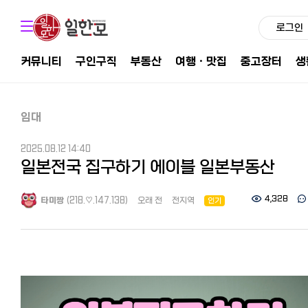
로그인
커뮤니티
구인구직
부동산
여행ㆍ맛집
중고장터
생
임대
2025.08.12 14:40
일본전국 집구하기 에이블 일본부동산
4,328
타미짱
(218.♡.147.138)
오래 전
전지역
인기