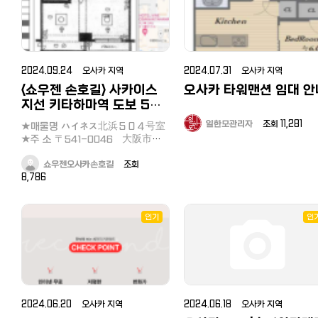
(스케줄 및 일정확인) - 비흡연자 -
る、釜山らしさを感じられる魅力的
진은 아래 첨부했습니다! 입주 가능
의 니즈에 맞춘 최적의 부동산을 찾
역기능 등을 통해 상담을 진행해
깨끗하게 사용하실분 예약 사이트➡️
なエリアです。 経済的な生活: 都市
일 조율 가능하니, 관심있으신분 방
시기 바랍니다. 2025년 말까지 " 한
아드립니다! 지원 서비스 ✔️ 복잡하
문희망 있으신분은 카카오톡으로 언
ガスと効率的なボイラー完備で、管
https://buly.kr/DEYb3Jd 하기
국어 " 대응 가능한 시스템을 만
고 어려운 부동산 계약 과정을 처음
제든 편하게 문의 주세요 ~!! 카카오
상세 내역 ■주소：東京都葛飾区
理費もお手頃です。 お気軽にお問
기위해 노력하겠습니다. 빠른 상
부터 끝까지 책임지고 진행합니다.
톡 링크에요 ~
카츠시카쿠 ■구조 : 3LDK 2층 
은 아래 카카오 채널을 통해 질
い合わせください！お待ちしてお
✔️ 일본어가 어려우신가요?계약 전
http:// https://open.kakao.com/o/sY5L75qh
독주택 (22평) 조용한 주택가 (주변
주시면 국제부 담당자가 빠르게 
ります。連絡先: email :
2024.09.24 오사카 지역
2024.07.31 오사카 지역
과정에서 동시통역을 지원합니다.
공원,강이 있어 산책 등 좋음) ■특
을 구해드립니다. (클릭) 일본부동산
fpqpfsjaqj@gmail.com, +82-
<쇼우젠 손호길> 사카이스
오사카 타워맨션 임대 안
징 :완전 새집 24년 3월 완공 □역
카카오 채널 1:1 상담하기 ※ 상
✔️ 부동산 방문부터 계약 마무리까
10-010-7290-2321
까지 도보 평길 7분 주요 전철 이동
반드시 " 일한모를 확인하고 부
지선 키타하마역 도보 5분
지 걱정 없이 진행하세요! 공식 홈페
시간 하네다 공항 : 직통 1시간 나리
을 구합니다. " 라고 말씀해 주시
이지:https://relia-
1DK/사무실 이용가능/해외
타 공항 : 1 시간 (같은 홈 환승 1) 아
특별히 원하는 집을 더 많이 소
일한모관리자
조회 11,281
★매물명 ハイネス北浜５０４号室
ltd.com/(Homes, Suumo, At
심사 가능
사쿠사 : 직통 9분 스카이 트리 : 직
드립니다.
★주 소 〒541-0046 大阪市中
home에 등록된 모든 매물을 소개
통 3분 닛뽀리 : 20분 (같은홈 환승
및 알선 가능!) 상담 담당자 및 통역
央区平野町1-4-1 ★야 칭 60,000
1)
강 문엽
엔, 관리비 12,000엔 ★중심지까지
쇼우젠오사카손호길
조회
—————————————
Instagram:@real_estate_kansai_alchedeus
교통편리, 야경이 이쁜 요도가와 근
8,786
1인 단기 숙박보다는 중・장기 
카카오톡:Amadeuskang85라
처
박/ 가족및 친구여행 희망자들
인:amadeuskang Free! 不動産의
↑↑↑↑↑↑↑↑↑↑↑↑↑↑↑↑↑↑↑↑↑↑↑↑↑↑↑↑↑↑↑↑
추천드립니다
쇼우젠 오사카 손 호길 Tel 06-
차별화 된 강점! "저희는 단순한 부
인기
인
4708-5986 Line hogiru Kakao
동산 중개업체가 아닙니다. 고객 한
thsghrlf Mail
분 한 분의 니즈를 세심하게 파악하
son_hogiru@syouzen.com (회사
여 최적의 매물을 추천해 드립니다.
홈페이지)
오사카 시내뿐만 아니라 야오(Yao),
https://www.syouzen.com/ 안
히가시오사카(East Osaka) 지역도
녕하세요! 에이블에서 근무하던 오
자신 있게 소개해 드립니다!" Free!
사카 손호길입니다. 제가 2024년 9
不動産 오너의 한마디 "저는 일본의
월을 기점으로 주식회사 쇼우젠 이
대형 부동산 중개업체에서 다양한
2024.06.20 오사카 지역
2024.06.18 오사카 지역
라는 곳으로 이직을 했습니다. 원래
경험을 쌓아왔습니다. 부동산을 찾