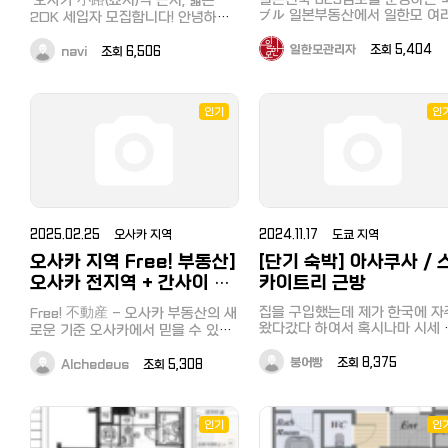
こんにちは！住み心地が良く、景色
용하시면 상담이 가능하십니다. 빠
기를 도와드립니다.
ブル 일본부동산에서 일한모 여
2DK 세입자 모집합니다! 안녕하세
른 시일내에 일본 전국 한국어 상담
も素晴らしい広安洞(グァ안ドン)の
들의 집구하기를 도와드립니다 .
요! 현재 거주하던 세입자분이 퇴실
이 가능하도록 진행중에 있습니다.
「ホ암아트빌라(Hoam Art Villa)」の
근 외국인의 일본부동산 구하기
하시게 되어,, 오사카 (小路)쇼지역
일한모관리자
조회 5,404
navi
조회 6,506
※ 에이블 전용 카카오톡 채널 클릭
ジョンセ(全세)物件をご紹介しま
점차 어려워지는 가장 큰 이유중
근처에서 새로운 세입자분을 모집
카카오톡채널 - 에이블 부동산 (일
す。階段の上り下りがなく、出入り
하나는 늘어나는 관광객의 숙소
중인 집주인입니다 *위치 = 小路マ
본부동산) ■ 실패없이 일본부동산
로 인하여 기존에 운영하던 쉐어
が便利な1階の物件です。 1. 物件情
ンション *가까운 역 = 쇼지역(小路
찾기 팁 1. 일본부동산 초기 비용에
우스나 기숙사 형태에서 " 일본의
報 場所: 釜山市水営区広安洞、広
인기
인
는 어떤 비용들이 있는지 확인한다.
駅) 도보 약 5분거리 !! - 오사카
박 " 으로 영업 운영하는 곳들이 
安中学校のすぐ前 (広安駅 徒歩5
※첫달 월세, 부동산소개수수료, 시
메트로 센니치마에선(千日前線)이
어나고 있기 때문이라고 합니다. 이
分) 広さ・間取り: 22坪 / 1階 / 部
키킹, 레이킹, 보증회사, 보험료 등
용가능 - 난바, 니혼바시 등 오사카
제 일본전국 최대규모 829 점포
屋3つ、浴室2つ、リビング、キッチ
2. 지역은 한곳만, 너무 광범위하게
중심지까지 접근성 굿 *월세 =
운영하는エイブル (에이블) 부동
정하지 않는다. 3. 일본부동산의 홈
ン、ベランダ 設備: 慶東
55,000엔 (수도세 포함) 보증금,사
에서 일본유학, 워킹으로 일본부
페이지를 통해 원하는 지역에 원하
례금,공익비,관리비는 없어요X화재
(Kyungdong)ボイラー / 都市ガス
산을 구하는 여러분들의 집구하
는 타입의 매물에 평균 월세를 미리
보험은 가입해야해요 *방크기 =
管理費: お手頃価格 入居時期: 即
응원해드립니다. 지금까지는 한국인
확인하고 문의한다. ※ 너무 저렴한
2DK ( 방 2개 + 주방 + 욕실 + 화
2025.02.25 오사카 지역
2024.11.17 도쿄 지역
손님들의 한국어 대응이 어려웠
入居可能 (相談可能) 2. この物件
매물은 NO! 이 정도의 주의 사항만
장실 분리형 ) * 포인트 * - 넓고 깨
2025년 부터 국제부의 새로운 
の魅力・おすすめポイント 便利な
오사카 지역 Free! 부동산]
[단기 숙박] 아사쿠사 / 
으로도 에이블 부동산의 도움을 받
끗한 투룸 구성 - 낮은 월세 &amp;
인 직원들을 채용함으로서 보다 
1階: 重い荷物の移動や毎日の外出
아 "원하는 일본집구하기" 성공할 수
오사카 전지역 + 간사이 모
카이트리 근방
즉시 입주 가능 ! - 마트, 편의점, 식
할하게 한국어 대응의 일본 부동
がスムーズで、階段の負担がないた
있습니다.
당 등 생활편의시설 밀집 지역 - 보
든 지역 소개 및 일본어 무
구하기가 가능하게 되었습니다. ※
め大変便利です。 抜群のアクセス:
집을 구입했는데 제가 한국에 자
Free! 不動産 - 오사카 부동산의 새
증회사 필요시 부동산에서 추천 가
현재 동경지역 및 동경근교 ( 치바
료통역 가능합니다. (…
왔다갔다 하여서 혹시나마 시세 
地下鉄の広安(グァ안)駅から徒歩5
로운 기준 오사카에서 믿을 수 있는
능 - 조용하고 치안 좋은 주택가 -
사이타마, 카나가와, 요코하마 등)
다 저렴하게 주거하고자 하시는 
&gt; 실제로 거주하셨던 분들도 “생
부동산을 찾고 계신가요?Free! 不
分圏内で、通勤や外出にとても便
" 한국어 " 및 " 영어 " 상담이 
이 계실까 싶어 연락 남깁니다 ✳︎葛
활 편하고 조용해서 만족스러웠
붕어빵
조회 8,375
動産이 당신의 완벽한 선택이 될 것
Alchedeus
조회 5,308
利です。 ゆとりある空間: 22坪であ
지만 그 외 지역 ( 오사카 / 교토 
다”고 하셨어요 ! * 저는 오사카 거
飾区 단독 주택 중/단기 숙박✳︎
입니다! 소개 가능 부동산 ✅ 먼슬리
후쿠오카 등 ) 은 " 일본어 " 및 "
りながら部屋が3つ、浴室が2つあ
주중인 재일교포에요 ~ 일본 생활이
https://open.kakao.com/o/s
맨션 (단기 임대) ✅ 일반 임대 ✅ 부
어 " 상담만 가능합니다. 동경 외 지
る使いやすい構造です。 広안대교
처음이신 분도 언어 문제로 불안하
동산 매매 ✅ 개인사업장 (음식점, 상
역 상담을 희망하시는 분들은 아
✳︎⭐️일힌모 보고 연락 주시면 공항
(広安大橋)の見える街: 周辺から広
신 분도 필요한 부분은 최대한 도와
인기
인
업시설 등) ✅ 오피스 임대 및 매매
일본부동산 채팅방을 통해 질문
에서 무료 픽업 송영 하여 드립니
安大橋のブリッジビューが楽しめ
드리니 편하게 연락주세요 ! * 실사
오사카 전 지역을 커버하며, 고객님
시면 일본인 담당자가 배정되어 