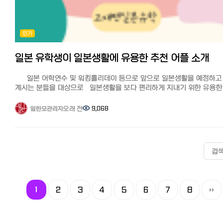
【GME(글로벌머니익스프레스)】 한국에서 일본송금 추천
서비스입니다. 출처：「Wise (企業)」ウィキペディア（Wikipedia）
4사! 'GME(글로벌머니익스프레스)' 최근 핀테크 기술이 발전하면서
와이즈의 특징 많은 한국인들이 사용하며 추천 은행이나 송금회사가
은행권을 통하는 것보다 더 싸고 빠른 해외송금 핀테크 기업들이 늘어나
독자적으로 적용하고 있는 환율이 아니라 실제 환율을 사용하기 때문에
있죠. 기존의 은행권이 사용하는 망은 네트워크 사용료와 송금, 수취
인기
수수료가 저렴하다. 수수료 무료쿠폰을 사용하면 첫회는 가장 이득 PC,
수수료가 발생하는데 핀테크 기업은 블록체인, 프리펀딩 등 다양한
스마트폰으로 완결되며 간편하고 빠르다 한국뿐 아니라 전세계 80개국
방법으로 나라별 최적의 방법을 선택하기 때문에 비용을 낮출 수 있다고
이상 송금 가능 인기 송금업체 3사의 실제 송금액 비교
일본 유학생이 일본생활에 유용한 추천 어플 소개
합니다. 특징 GME(글로벌머니익스프레스)는 2016년 설립된 핀테크
일반 은행보다 저렴해 일본인들이 한국 송금에서 자주 사용하는 것으로
기업으로 한국 정부 최초로 승인받은 해외송금회사라고 합니다. 전국에
알려진 인기 송금 서비스인 EXPARO(엑스파로), 라쿠텐은행과 WISE를
13개 지점을 보유하고 있으며 200개국에 송금가능,
일본 어학연수 및 워킹홀리데이 등으로 앞으로 일본생활을 예정하고
비교해 보았습니다. 시뮬레이션 결과↓↓↓ 100,000엔 송금 시 적용
인터넷송금업체여서 은행 제한 없이 보낼 수 있는 점도 장점입니다.
계시는 분들을 대상으로 일본생활을 보다 편리하게 지내기 위한 유용한
환율과 수수료 포함 실제 한국 현지에서 받는 금액 시뮬레이션 결과입니
전용앱과 사이트를 통해서 간편하게 송금을 할 수 있으며, 한국에서 15시
어플이나 사이트를 몇가지 소개하려고 합니다. ※어플은 더 많이 있으
(2023년 11월 30일 기준) 인기 3사 실제 송금액 비교
이전까지 송금한 건은 당일까지 착금이 완료되고, 15시 이후에 송금한 
여기서는 대표적인 일부를 소개하겠습니다. 1. 커뮤니케이션 LINE
오래 전
9,068
일한모관리자
WISE(와이즈): 수수료 163엔(쿠폰 사용 할인)이 차감되어 약 953,401원
명일 착금처리됩니다.
한국의 카카오톡처럼 일본에서는 라인을 이용합니다. 특히 일본에서는 
EXPARO(엑스파로): 수수료 898,669원이 차감되어 약 898,669원
송금자 계좌정보 등록과 핸드폰인증에 문제가 발생했을때 한국인 상담
연락처를 교환할 때 번호보다 라인을 교환하는 것이 일반적입니다. 
라쿠텐은행: 수수료 877,998원이 차감되어 약 877,998원
카톡으로 안내를 해주는 것도 특징이라고 할 수 있습니다. 수수료와
교통 Japan Transit Planner ※한국어 대응 전철이나 버스, 도보 등
안 쓰면 손해, 송금 무료 쿠폰 다양한 송금 서비스가 있고 수수료도 각각
한도 카카오뱅크가 세계 총 22개국에 국내 최저 수수료로 알려져서 인
다양한 교통수단으로 루트 확인이 가능합니다. Yahoo! 노리카에 안나이
다른데다 송금 금액에 따라 실제 받는 금액이 달라 각 송금서비스를
검
많은데, GME(글로벌머니익스프레스)의 경우, 송금액에 상관없이 일괄
지하철, JR 등 열차 환승 정보를 검색할 수 있습니다. 3. 음식점 
비교하는 것은 대단히 어렵습니다.
5천원(일본에 있는 파트너사인 머니그램 지점에서 수령시. 은행계좌
타베로그, 핫페퍼 구루메, 구루나비 맛집 어플이고 다양한 카데고리로
수취시는 만원)으로 카카오뱅크보다 저렴합니다. 송금수수료(중간수수
검색할 수 있으며 예약도 됩니다. 4. 배달 우버이츠, 데마에칸
와이즈는 원래 적용하는 환율이 저렴한데다 소개에 따른 수수료 무료
중개수수료) 무료 이벤트 때는 사이트나 앱에서 보이는 실시간 환율이
우버이츠는 많은 분들이 아시겠지만, 데마에칸은 일본 최대 배달 서비스
쿠폰을 사용하면 송금액이 500GBP(영국 파운드 약 80,000엔)까지
적용된 금액이 그대로 착금되어 알기 쉽습니다. 한도는 건당 만달러, 연
1
2
3
4
5
6
7
8
유명합니다. 5. 생활용품 돈키호테 식료품부터가전, 일용잡화, 의류,
수수료가 무료이기 때문에 어느 송금업체보다 가장 유리하게 송금할 수
10만달러까지로 법으로 정해져 있어서 모든 서비스가 동일합니다. 다만
명품, 과자, 술,화장품등풍부한장르의상품을 판매합니다. 무인양품
있습니다.
일본측 수취인의 한도가 별도로 정해져 있으며 서비스마다 규정이
좋은품질과심플한디자인이특징으로 의류, 생활잡화, 식품등폭넓은상품
상이하다고 합니다. GME의 수취인 한도는 수취자 1인의 일본측 은행
판매합니다. 이온몰 슈퍼, 식료품, 의류, 서점, 드러그스토어, 스포츠용품점,