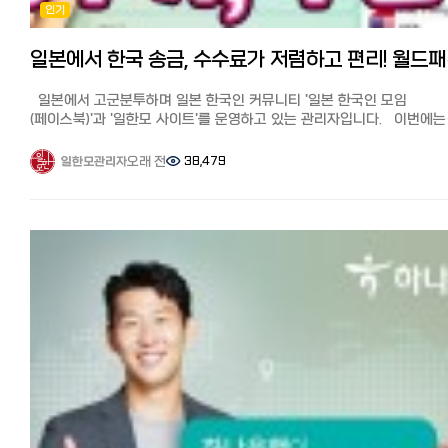
인기
한번은 가장 저렴하고 편하게 보낼 수 있어서 犬이득입니다.
1회 개인 송금 최대액은 5,000,000원, 연간 최대 송금액(개인의 경우)은
5만 달러(500만엔, 5500만원 가량)입니다.
일본에서 한
초회 친구 소개 코드를 넣으면 7만5천엔까지 수수료가 무료입니다.
받는 사람 인증이 필요없는 금액 한도에 맞춰서 84,800엔(949,201원)
일본에서 고군분투하며 일본 한국인 커뮤니티 '일본 한국인 모임
송금하였고 수수료는 무료 적용받아(530엔분) 29엔(2023년 4월)
(페이스북)'과 '일한모 사이트'를 운영하고 있는 관리자입니다. 이번에는
최근에도 같은 금액 84,800엔을 송금하여 수수료는 할인쿠폰 (769엔분
일한모 페북그룹에서 가장 문의가 많은 일본에서 한국 송금, 그 중에서
사용하여 49엔, 한국에 보내진 금액은 875,359원이었습니다.
추천이 많은 월드패밀리 송금을 직접 사용해 본 후기와 추천 이유에 대
오래 전
38,479
일한모관리자
장단점과 포인트 ●장점: 초회 매장이나 지점 방문없이 인터넷으로
소개해드리겠습니다. 일본에서 한국으로의 송금, 가장 잘 아는 사람은
완결되며 친구 소개 코드를 쓰면 가장 싸게 보낼 수 있다.
필자인 저를 포함한 일본에 살고 있는 한국인입니다.
●단점: 서류미비나 입력에 오류가 있을 시, 외국인 담당자와 영어로 연
일본에서 열심히 엔을 벌어 부모님께 용돈 송금, 사업 자금 송금 등 유리
하기 때문에 의사소통이 느리고 어렵다. 2회째부터는 금액에 따라 수수
송금은 꼭 알아둬야 할 정보입니다. 이번에는 일본에서 한국으로 추천 
(대략 1% 내외. 10만엔 송금시 1,119엔, 100만엔 송금시 9,588엔)가
비교 분석! 가장 저렴하고 편한 송금은? 꿀팁과 수수료 할인 쿠폰 기사
올라가므로 타 서비스와 비교가 필요.
'월드패밀리 송금'를 자세히 알고 싶다는 분들이 많아 사용후기와
★초회 쿠폰을 쓰면 가장 저렴합니다.
추천이유를 정리해 보겠습니다. ※월드패밀리송금은 2025년 1월부터
일한모 한정! 와이즈 수수료 무료로 송금하기:
한국송금이 종료되었습니다. 한국이외 나라에 송금하실때는 아래 쿠폰
https://wise.prf.hn/click/camref:1100lrzV5/destination:https
저렴하게 보낼 수 있습니다.
money/ 와이즈 송금의 메리트와 사용법, 더 자세히 알기
실태 조사, 아직 은행 송금 이용자가 많다? 해외송금 절차에 대해 최근
https://korean.co.jp/life2/298
실시된 조사에 따르면 아직 수수료가 비싸고 절차가 번거로운 오프라인
송금(점포 창구)을 이용하는 사람이 32%를 차지했습니다.
출처:피알타임즈 그리고 해외 송금 시 은행을 이용하는 사람들 대부분이
◆코인샷 재팬:
높은 수수료, 번거로운 절차에 불만을 품고 있다고 합니다. 코로나로 인해
최근에 등장한 앱을 통한 추천송금서비스가 있다고 해서 사용해 봤습니
많은 것들이 온라인을 통해 쉽고 저렴하며 효율적으로 바뀌었습니다.