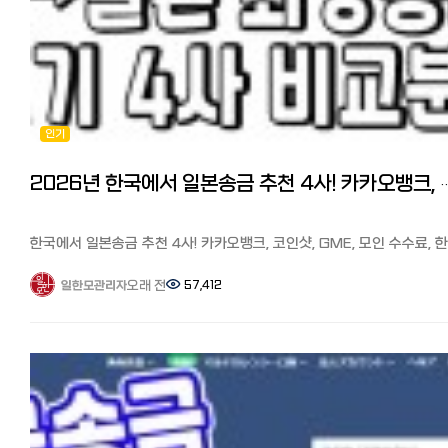
하지만 건당 5천불이하 / 연간 1만불이하는 애초에 국세청 통보 대상이
수수료는 5만엔 미만 500엔, 5만엔 이상 100만엔까지 1000엔입니다.
직접 현금을 들고 오는 방법 그리고 금융기관을 통하지 않고 원을
아니니 크게 걱정하지 않아도 되고, 통보가 되더라도 이게 결국 사람이
몇천만원씩 가지고 들어와서 환전 후, 집을 샀다는 분도 있었습니다.
처리하는 일이라, 유학 생활 경비나 수업료 납부 등 목적이 분명하고 금
장단점과 포인트 ●장점: 매장 방문없이 처리가 가능. 초회 회원카드를
공항에서 거액을 현금으로 가지고 올 때, 세관 신고가 필요합니다. 일억
상식적인 범위 내라면 아무런 문제가 되지 않습니다.
발급받으면 송금 무료, 카톡추가하여 한국어로 편한 상담이 가능
몇 천만원(일본엔으로 천만엔)까지 현금으로 몇 번씩 들고 왔다는 분도
금액과 목적에 따라 불이익이 올 수도 안 올 수도 있다 이렇게 정리할 수
●단점: 5만엔 이상부터 천엔으로 수수료가 비싼편. 보내는 사람과 수령
계셨는데 가방에 거액을 신고없이 가지고 오다가 수하물 엑스레이 검사 
있겠네요. 요즘 가상화폐 환차익을 노리고 많이들 그리하는듯합니다만, 1회
회원가입 절차가 필요 https://www.oneremit.co.jp/web/main.vi
걸려서 외화 밀반출로 처벌(벌금)을 받을 수 있습니다. 신고로 세금이
1만불이상이면 국세청자동신고이고 년간5만불까지만 송금가능입니다.
수수료가 떼이는 것이 아니라 국가에서 반출되는 외화 규모를 파악하기
인기
이것은 해외송금기준이고 송금이 아니라 들고가는것은 별도의 문제입니
◆바로송금:
위한 것이니 신고하시는 게 좋습니다. 한국에서도 도박자금, 자금세탁 
마무리 송금을 통하지 않고 공항을 통해서 직접 현금을 가져올 수도
신오쿠보역 앞 파리미키 안경점 지하에 있습니다.(03-5291-1245)
방지하기위해 일정금액 이상의 외화를 반입 반출할 경우 신고하도록 하
있는데, 횟수나 금액에 상관없이 과세는 하지 않습니다. 다만, 장기 체
초회 재류카드, 마이넘버카드를 가지고 매장 방문하여 회원등록(초회
있습니다. 또한, 직접 들고 들어간 외화가 1000달러를 넘을 경우 은행
2026년 한국에서 일본송금 추천 4사! 카카오뱅크, 코인샷, GM
비자 소지자(유학이나 취업비자)나 재외동포(영주권이나 시민권자)가 10
수수료 무료)이 필요합니다. 100만원이상 송금시 한국신분증(사진가능
입금 시 은행에서 국가에 개인을 특정해서 보고하도록 되어 있습니다.
달러 이상을 송금시는 신고가 필요하기 때문에 거액을 현금으로 가져올
>2회부터는 카톡추가하여 바로송금으로 계좌 이체하면 송금처리됩니다.
일본도 마찬가지이므로 신고는 꼭 하는게 좋습니다. 마무리 참고가
때도 공항에서 세관 신고가 필요하다고 합니다. 이때도 과세가 되는 것
수수료는 10만엔 이하 500엔, 10만엔 초과 30만엔 이하 1000엔, 30만
되셨나요? 연간 송금한도가 크게 올라가면서 한국에 있는 자금이나 재
한국에서 일본송금 추천 4사! 카카오뱅크, 코인샷, GME, 모인 수수료, 한
아니니 신고 잊지 마시기 바랍니다^^ 【참고기사】 일본에서 한국 송
초과 50만엔 이하 1500엔입니다.
일본에 가져오기 쉬워졌습니다. 이번 기사를 참고로 일본에서 큰 돈이
특징 비교. 해외 송금 시 필요한 것 일본에서 일본 한국인 커뮤니티 '일
추천 6사 비교분석! 가장 저렴하고 편하게 송금하는 방법과 꿀팁. 수수료
장단점과 포인트 ●장점: 수수료가 가장 싸다,(10만엔 이하 500엔) 초
필요할 때, 안전하게 가져오셔서 풍요로운 일본생활 되시기 바랍니다^^
한국인 모임 (페이스북)'과 '일한모 사이트'를 운영하고 있는 관리자입니다
오래 전
57,412
일한모관리자
할인 쿠폰 https://korean.co.jp/life2/308 한국에서 일본송금 추천
수수료 무료 특전이 있다. 카톡 추가하여 상담이 편하다.
【참고기사】 일본에서 한국 송금 추천 6사 비교분석! 가장 저렴하고 편
4사! 카카오 뱅크, 코인샷, GME, 모인 수수료, 한도, 특징 비교. 해외 송금
●단점: 한국 신분증이나 사진을 가지고 매장을 1회 방문해야 한다.
송금하는 방법과 꿀팁. 수수료 할인 쿠폰
지난 번 '일본에서 한국송금 현지인 추천 6사 비교분석'은 참고가
필요한 것 https://korean.co.jp/life2/300 한국에서 일본으로 거액
http://www.barosend.com/
https://korean.co.jp/life2/308 한국에서 일본송금 추천 4사! 카카
되셨는지요? 이번에는 한국에서 일본으로 송금 시, 어느 곳이 가장
송금하기 https://korean.co.jp/life2/304
뱅크, 코인샷, GME, 모인 수수료, 한도, 특징 비교. 해외 송금 시 필요한 
수수료가 저렴하고 편리한지 일한모에 올라온 여러분의 소중한 정보를 
결론
https://korean.co.jp/life2/300 한국에서 일본으로 잦은 송금을 
봤습니다. 정보에 의하면 한국의 해외송금 전체의 40%가 유학자금, 4
저는 트랜스퍼와이즈, SBJ 다이렉트, 월드패밀리 송금, 코인샷 재팬을
납세 등, 불이익이 있을까요? https://korean.co.jp/life2/302
가 한국에 거주하는 외국인 노동자의 자국 송금, 나머지가 해외직구
이용해 봤는데요, 이 중에서 고르시면 될 것 같습니다.
등이라고 합니다. 한국에서 일본 송금업체로 많이 알려진 카카오 뱅크
1회째는 초회 가장 수취 금액이 큰 와이즈, 2회째는 가장 빠르고
코인샷, 모인, 그리고 최근에 일한모에서 소개된
편리한 코인샷 재팬을 사용하는 것이 좋다는 결론에 이르렀습니다. 초