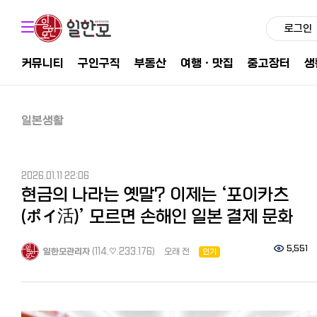
로그인
커뮤니티
구인구직
부동산
여행ㆍ맛집
중고장터
생
일본생활
2026.01.11 22:06
현금의 나라는 옛말? 이제는 ‘포이카츠
(ポイ活)’ 모르면 손해인 일본 결제 문화
5,551
일한모관리자
(114.♡.233.176)
오래 전
인기