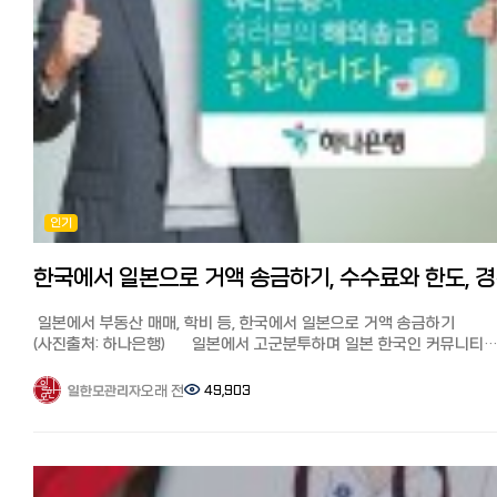
수수료는 3만엔이하 500엔, 3만엔 초과 1000엔입니다.
코인샷의 장점은 주말, 심야, 공휴일 등 상관없이 급할 때 앱으로 편하고
하지만 아직 온라인 송금 서비스의 존재를 모르는 사람, 불만을 느끼면
신속하게 송금할 수 있다는 점입니다.
인터넷 송금 서비스가 너무 많아서 어디를 사용해야 할지 망설이는
회원가입과 본인인증 절차가 앱을 통해서 최소한의 정보로 일괄 승인되
사람들이 많을 것입니다.
이번에 밤 12시반 경에 전용 계좌로 돈을 입금했는데(유초은행에서 코인
전용계좌로 이체) 앱에 입금확인되어 등록된 한국 제 계좌로 보내는데 1
일본 거주 한인 커뮤니티에서 최근 평판이 높은 월드 패밀리 해외 송금을
정도밖에 걸리지 않았습니다.
실제로 사용한 소감과 장점에 대해 설명해 드리겠습니다.
전용 계좌에 미리 돈을 충전해 놓으면 페이페이로 송금하듯 더 빠르고
월드 패밀리 송금의 특징 많은 재류 한국인들이 사용하고 있어서 안심
편리하게 한국에 송금이 가능합니다.
어떤 송금 서비스보다 수수료가 저렴 가입만으로 10만엔까지 무료 송금
타사의 경우 초회 본인인증이나 수취인 인증때문에 진행이 안되는 경우
가능한 포인트 획득 온라인 송금이라 PC, 스마트폰 앱으로 완결! 간편하고
많은데 카톡이나 라인으로 한국인 스탭이 대응해주는 점, 송금 진행 상
인기
빠르다 한국뿐만 아니라 세계 200개국 이상 송금 가능 인기 송금 3사 실제
앱 푸시 알림으로 오는 점도 장점입니다.
송금액 비교 일반 은행보다 저렴해 일본인들이 한국 송금 시에 자주
장단점과 포인트 ●장점: 앱을 통해서 시간에 구애받지 않고 가장 신속
사용하는 것으로 알려진 인기 송금 서비스 EXPARO(엑스파로),
편리하게 보낼 수 있다.
한국에서 일
라쿠텐은행과 월드패밀리 송금을 비교해 보았습니다. [시뮬레이션 결과]
●단점: 3만엔 이상 수수료 천엔으로 다소 비싼편
100,000엔 송금 시 적용되는 환율과 수수료를 포함하여 실제 한국
★일한모 고객이라면 첫 송금수수료 무료로 송금이 가능합니다.
일본에서 부동산 매매, 학비 등, 한국에서 일본으로 거액 송금하기
현지에서 받는 금액 시뮬레이션 결과입니다. (2024년 1월 3일 기준)
첫 송금 수수료 무료 쿠폰받고 송금하기: https://jp.coinshot.org/
(사진출처: 하나은행) 일본에서 고군분투하며 일본 한국인 커뮤니티
월드패밀리 송금 : 수수료 500엔이 차감되어 약 940,380원 (이하
가입시 초대코드 ILHANMO를 입력하세요. ◆월드 패밀리 송금:
'일본 한국인 모임 (페이스북)'과 '일한모 사이트'를 운영하고 있는
초대링크에서 회원가입 시 500포인트를 받으면 초회 무료)
※월드패밀리송금은 2025년 1월부터 한국송금이 종료되었습니다.
관리자입니다. 송금은 페북 일한모 그룹의 주요 테마입니다. 보통 일본
오래 전
49,903
일한모관리자
EXPARO(엑스파로): 수수료 939,659원이 차감되어 약 2,500엔
한국이외 나라에 송금하실때는 아래 쿠폰으로 저렴하게 보낼 수 있습니
뼈빠지게 번 엔화를 한국으로 어떻게 송금하면 좋을지에 대한 질문이
라쿠텐은행: 수수료 877,998원이 차감되어 약 4,750엔 가입만 하면
수수료가 싸다는 이야기를 듣고 이번에 처음 사용해봤습니다.
많은데요, 이번에는 한국에서 일본으로 학비나 생활비, 또는 부동산 구매
500엔 포인트 획득 월드패밀리 송금은 하루 송금 한도액이 100만엔, 
하루 송금 한도액은 100만엔, 송금수수료는 10만엔까지 500엔, 그 이상
거액을 송금할 때 정보를 모아봤습니다. 【한국에서 일본송금 질문】
수수료는 500엔까지 1000엔, 그 이상은 10만엔으로 은행과 다른 인터
천엔입니다. 10만엔까지 500엔이어서 어느 곳보다 수수료가 저렴합니다
안녕하세요^^ 한국에서 돈을 받아 집을 구매하신분계신가요? 저는 현재
송금 서비스보다 압도적으로 저렴합니다. 아래 링크를 통해서 가입하시
재류카드나 마이넘버를 폰으로 간단 인증하여 보내면 메일로 승인 연락
배우자비자로 일본에 거주중입니다.