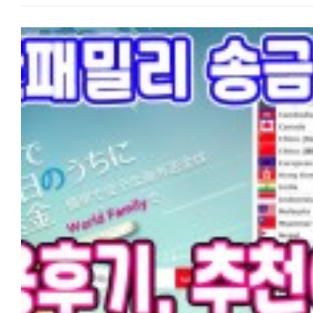
거주하는 한인 분들의 가장 궁금해 하는 것 중 하나가 송금과 환전인데요,
뉴칸마다 차이 있음)
중에서 부양자 공제나 부모님 용돈, 뼈빠지게 번 엔화를 한국 통장에 보낼
???? 마지막 한마디: 가장 중요한 건 '진실성'입니다. 서류 내용이 앞뒤가
어느 송금을 써야할지 고민스러운 부분입니다.
안 맞으면 추가 서류 요청이 오거나 거절될 수 있으니 솔직하고 꼼꼼하게
저는 일본 와서 한국갈 때마다 현금을 가져가서 현지 은행이나 명동
적는 게 최고예요. 일본에서의 새 출발을 준비하는 모든 일한모 회원분들,
환전소에서 환전하거나(환전은 해당 국가에서 하는 것이 유리한 것으로
파이팅입니다!
들었습니다), 최근에 와서야 부양자 공제를 위해서 다양한 송금서비스를
이용해봤는데요,,
일본 거주 한국인 추천이 많은 인터넷 송금 와이즈, 월드패밀리송금,
신한은행 계열인 SBJ은행 송금, 코인샷, 그리고 신오쿠보 송금업체까지,
서비스간 장단점을 비교하였습니다. 일한모 한정 수수료 할인 쿠폰도
소개하니 자신에게 맞는 서비스를 찾아보세요.
◆와이즈(구 트랜스퍼와이즈):
추천이 많아 사용해봤습니다. 최근에 트랜스퍼와이즈에서 와이즈로 이
변경했습니다.
세달이내 주민표나 마이넘버카드 스캔 요구하니 사진찍어서 첨부 후,
개인인증에 문제없으면 2-3일에 처리됩니다. 일반 송금업체와 같이 개
송금 950,000원 이하라면 받는 사람의 인증(본인확인)이 필요 없어서
편리합니다.
송금이 급할 시에는 메일로 연락을 주고 받아서 서류 문제 있을 시, 여러
반려되어 처리가 지연될 수 있고 개인 송금시 950,000원 이상은 받는 
핸드폰 SMS를 통해 본인확인을 거칩니다.
은행이나 송금업체에 찾아갈 필요가 없고 추천 친구 코드를 사용하면
7만5천엔까지 수수료가 무료이기 때문에, 적은 액수든 큰 액수든 초회