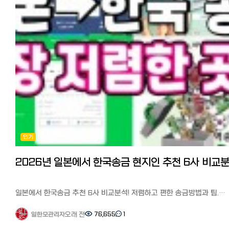
기록이나 비행기 티켓 날짜를 미리 확인해두세요. 저희는 두 사람이 함
찍은 사진 2~3장도 필수였는데, 양가 부모님과 함께 찍은 사진이 있으면
'가족이 공인한 관계'라는 인상을 줘서 유리하다고 하더라고요.
3. 세 번째 관문: "먹고 살 능력은 있는가?" (신원보증과 경제력) 일본 정부가
가장 걱정하는 건 "이 외국인이 와서 세금만 축내는 거 아냐?"라는 점인 
같아요. 서류: 일본인 배우자의 과세증명서, 납세증명서, 재직증명서가
필요합니다.
내 경험: 제 배우자가 당시 이직한 지 얼마 안 돼서 소득 증빙이 조금
불안했어요. 그래서 저희는 통장 잔고 증명서와 제 한국에서의 경력
증명까지 싹 다 긁어모아 "우리는 굶지 않고 잘 살 수 있다"는 의지를
강력하게 어필했습니다. (신원보증서 서명은 당연히 일본인 배우자가!)
4. 네 번째 관문: 입국관리국 방문과 '무한 대기' 모든 서류가 준비되면 관할
입국관리국(뉴칸)으로 갑니다. 준비물: 증명사진(4x3cm), 여권, 재류카드
(변경 시), 그리고 엄청난 인내심.
인기
현장 스케치: 아침 일찍 갔는데도 대기 번호가 100번대... 서류를 접수하
나면 '접수표'를 줍니다. 이제부터는 짧게는 1개월, 길게는 3개월의 기다
시작됩니다.
5. 대망의 결과 발표! 어느 날 우편함에 도착한 엽서 한 장. '수수료
4,000엔어치 수입인지'를 사 오라는 문구를 보는 순간 "아, 합격이구나!"
싶어 소리를 질렀죠.
일본에서 한국송금 추천 6사 비교분석! 저렴하고 편한 송금방법과 팁.
✅ 신청 전 필수 체크리스트 (요약) 구분 주요 내용 : 법적 조건 한국/일본
수수료 할인 쿠폰
양국 혼인신고 완료 (호적등본 기재 필수) 핵심 서류 : 질문서(교제 경위)
일본에서 고군분투하며 일본 한국인 커뮤니티 '일본 한국인 모임
오래 전
76,655
1
일한모관리자
사진(본인 및 가족), 신원보증서, 경제력 증명 배우자의 주민세 과세/납세
(페이스북)'과 '일한모 사이트'를 운영하고 있는 관리자입니다. 일본에
증명서 (미납 있으면 절대 안 됨!) 소요 기간 통상 1개월 ~ 3개월 (지역