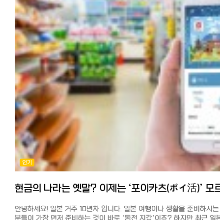
한국 화장품이 계속해서 늘어나고 있습니다.
오사카: '관서벤(칸사이벤)'이라 불리는 특유의 사투리를 씁니다. 억양이
"여유롭고 조용한 일상". 복잡한 대도시보다 바다와 자연이 가까운 곳에
품목 구성이 한국 화장품 전문 온라인몰에 비하면 적지만, 일본 창고에서
강하고 리듬감이 있어 감정 표현이 풍부하고 훨씬 활기찬 인상을 줍니다.
느긋하게 지내고 싶은 분들에게 추천합니다. 교토: "전통과 사색의 시간".
발송이 많아 아마존 프라임을 이용하면 다음 날~2일 내에 도착하고
예시 비교 도쿄: "そうですね (소데스네 / 그렇네요)" - 정중한 동의 오사카:
고즈넉한 사찰과 골목을 거닐며 일본의 역사를 느끼고 싶은 분들에게
배송비가 저렴한 것이 가장 큰 특징입니다.
"そやな〜！ (소야나 / 그렇지~!)" - 친근한 맞장구 3. 인간관계와 대화
적합하지만, 넘치는 관광객은 감수해야 합니다.
배송비 한 건의 주문 총액이 2,000엔 이상이면 무료 배송인 점포가
방식 도쿄 사람: 타인에게 폐를 끼치지 않는 '메이와쿠(迷惑)' 문화를
총평: 나에게 맞는 도시 찾기 현대적인 인프라와 다양한 볼거리가
많습니다. 프라임 회원은 무료 배송입니다.
최우선으로 합니다. 처음엔 조심스럽고 경계하는 듯 보이지만, 한 번 쌓
중요하다면? ➡ 도쿄 사람 냄새 나는 시장과 맛있는 음식, 가성비가
아마존에서 한국 화장품 확인하기
신뢰는 깊고 오래갑니다. 엘리베이터나 전철에서는 침묵이 기본 매너입니
중요하다면? ➡ 오사카 가장 저렴한 비용으로 여유로운 생활을 즐기고
라쿠텐 시장 특징 라쿠텐 시장에서도 한국 화장품이 매년 늘어나고
오사카 사람: 개방적이고 정이 많습니다. 초면에도 스스럼없이 말을 걸며,
싶다면? ➡ 후쿠오카 일본 특유의 전통적인 미학에 푹 빠지고 싶다면? ➡
있습니다.
시장이나 식당에서도 사장님과 손님이 친구처럼 농담을 주고받는 풍경이
교토
아마존과 마찬가지로 일본 발송이 많아 배송이 1~3일 내로 빠르며, 쇼핑
흔합니다. 모르는 사람에게 길을 물어도 자기 일처럼 친절하게 알려주는
여러분의 일본 한달살기 드림 시티는 어디인가요?
마라톤이나 라쿠텐 슈퍼 세일 기간을 이용하면 실질적으로 일본 최저가
'따뜻한 오지랖'이 특징입니다. 4. 돈을 쓰는 법: 품격 vs 가성비 두 지역의
댓글로 여러분의 계획이나 궁금한 점을 공유해 주세요! 다음 포스팅에서
구매할 수 있는 경우가 많습니다.
경제 관념은 확연히 다릅니다. 도쿄: 브랜드와 품질, 그리고 **'트렌드'**를
각 도시별 숙소 예약 꿀팁을 소개해 드릴게요.
라쿠텐 이용자라면 SPU(포인트 배율 상승)로 더욱 저렴하게 한국 화장
중시합니다. 가격이 비싸더라도 내 삶의 가치를 높여주는 물건이라면
#일본한달살기 #일본여행 #도쿄한달살기 #오사카한달살기 #
구매할 수 있습니다.
기꺼이 지불합니다. (자랑할 때: "이거 정말 비싼 거야.") 오사카: 실용성과
후쿠오카한달살기 #교토한달살기 #일본생활비 #일본날씨 #
배송비 한 건의 주문 총액이 3,980엔 이상이면 무료 배송인 점포가
'가성비'가 최고입니다. "손해 보는 것은 절대 못 참는다"는 상인 기질이
한달살기추천 #해외한달살기
많습니다. 3,980엔 미만일 경우 약 500~800엔 정도입니다.
있어, 흥정하는 것을 부끄러워하지 않습니다. (자랑할 때: "이거 원래 비싼
라쿠텐 시장에서 한국 화장품 확인하기
건데 이만큼 싸게 샀다!") 요시모토 만자이 공연모습(보케와 츠코미) 5.
인기
유머의 본고장, 오사카의 '보케와 츠코미' 오사카는 일본 개그(만자이)의
DHOLIC(디홀릭) 특징 DHOLIC(디홀릭)도 무신사와 마찬가지로 패션
성지입니다. 일상 대화에서도 웃음을 주는 것이 일종의 의무처럼
온라인 쇼핑몰이지만, 화장품도 다수 취급하고 있습니다.
여겨집니다. 보케(Boke): 엉뚱한 짓을 하거나 바보 같은 말을 하는 역할.
일본 법인이 운영하고 있어 고객지원이 탄탄하고, 반품·교환도 쉬워 해외
츠코미(Tsukkomi): 보케의 실수를 날카롭게 지적하며 웃음을 유발하는
직구에 불안한 사람도 사용하기 편합니다.
역할.오사카 사람들은 누군가 "빵!" 하고 총 쏘는 흉내를 내면 실제로 맞
한국 패션 아이템과 함께 구매할 수 있고, 배송비가 저렴하며 배송이 빠
안녕하세요! 일본 거주 10년차 입니다. 일본 여행이나 생활을 준비하시는
연기를 해줄 만큼 유머에 진심입니다. 반면 도쿄의 유머는 조금 더
점도 추천 포인트입니다.
분들이 가장 먼저 준비하는 것이 바로 ‘동전 지갑’이죠? 하지만 최근 일
냉소적이고 지적인 '블랙 코미디'나 자조적인 스타일이 주를 이룹니다. 6.