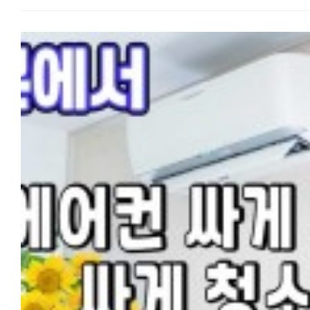
미용실 이용하는 법을 종류부터 예약, 시술 용어, 가격, 한국인 팁까지
2. 시청자의 니즈 넷플릭스는 국가별 인기에 맞춰 작품을 갖추고 있습니다
정리해보겠습니다. - 일본 미용실의 종류 - 1. 대형 체인
한국에서는 한국 드라마와 한국 영화를 풍부하게 제공. 일본에서는
전국에 지점을 둔 프랜차이즈형 미용실입니다. 가격·서비스가 일정하고
애니메이션, 일본 드라마, 국내 영화 라인업이 풍부합니다.
예약 시스템이 잘 되어 있어 초보자에게 무난합니다. 다만 지점·디자이
3. 타사와의 독점 계약 일본에서는 한국 드라마가 넷플릭스 외의 서비스
따라 실력 편차가 있습니다. 2. 개인 (프라이빗)
(U‑NEXT, Disney+, Lemino 등)에서 독점 스트리밍되는 경우가 있습니
디자이너 개인이 운영하는 소규모 . 섬세한 시술과 트렌디한 스타일이
그 결과, 일본판 넷플릭스에는 없던 작품이 탄생합니다.
강점이라 일본 감성·트렌드 컷을 원하면 추천. 단, 인기 디자이너는 예약
한일 넷플릭스의 특징과 한국 드라마 작품수
빡빡합니다. 3. 한국계·한국식 미용실
같은 날의 일본판 넷플릭스홈 화면 같은 날의 한국판 넷플릭스홈 화면
신오쿠보(도쿄), 츠루하시(오사카) 등 한인타운 중심으로 분포.한국어가
같은 날의 일본판과 한국판 넷플릭스홈 화면을 보면 표시되는 라인업도
통하고 한국식 펌·컷이 가능해 가장 마음 편한 선택지입니다. 다만 지역·
당연히 오늘의 TOP10도 다릅니다. 위에서 설명한 대로, 한국판
수가 한정적입니다. 4. 저가 컷 전문점 (QB하우스 등)
넷플릭스는 한국 드라마와 한국 영화 등 스트리밍 수가 일본판보다
1,000~1,500엔대로 커트만 빠르게. 펌·염색은 안 되지만 앞머리·간단
많습니다.
정리엔 가성비 최고. 참고: 네일은네일(ネイルサロン), 속눈썹은아이래시
그렇다면, 과연 얼마나 많은 작품이 있을까요? 한일 넷플릭스의 특징도
(まつエクサロン)으로 따로 운영되는 경우가 많습니다. - 시술 일본어 용어
함께 정리해서 설명하겠습니다.
- 현장에서 이 단어들만 알아도 절반은 성공입니다. 한국어 일본어 커트
한국 버전 넷플릭스의 특징과 작품수 한국 드라마: 약 700~1,000 작품
カット (캇토) 다운펌(자연스러운 펌) ストレートパーマ (스토레토파마)
한국 영화·버라이어티도 매우 풍부 한국의 방송사(tvN, JTBC, SBS 등)의
매직(강한 직모교정) 縮毛矯正 (슈쿠모쿄세이) 일반 펌 パーマ (파마) 염색
작품이 비교적 많다 일본 버전 넷플릭스의 특징과 작품수 한국 드라마: 약
カラー (카라) 뿌리염색 リタッチカラー (리탓치카라) 탈색 ブリーチ
500~700 작품 ‘오징어 게임’, ‘눈물의 여왕’, ‘수고했어’ 등 Netflix
(브리치) 트리트먼트 トリートメント 기장은 유지해주세요 長さはキープで
오리지널 작품은 거의 동일 일본 애니메이션, 일본 드라마, 국내 영화가 풍성
(나가사와 키프데) 앞머리만 정리 前髪だけ整えて (마에가미다케) - 예약
일부 한국 내용 작품이나 구작은 제공되지 않을 수 있다 즉, 한국판이 약
방법 - 1. 핫페퍼뷰티 (ホットペッパービューティー)⭐ 추천
100~300 작품 정도 더 많다는 것을 알 수 있습니다. ‘몇 배’라고 할 정
일본 최대 미용 예약 앱/사이트. 메뉴·가격·후기·쿠폰까지 보고앱으로
큰 차이는 아니지만, 저처럼 매일 한국 드라마를 보는 한국 드라마
예약할 수 있어 전화가 부담스러운 분께 최적입니다. 2. 전화 예약
매니아에게는 큰 차이라고 할 수 있습니다.