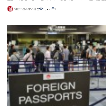
배송비 주문 총액이 8,000엔 이상이면 무료 배송. 8,000엔 미만인 경
결제 환경은 정말 무서운 속도로 변하고 있습니다. 이제는 현금보다 어떤
라이벌 의식과 실생활의 차이 두 도시는 스포츠와 일상 속에서도 팽팽한
550엔
포인트 앱을 켜느냐? 가 생활비 절약의 핵심이 되었는데요. 오늘은 일본
라이벌 관계를 유지합니다. 야구: 도쿄의 '요미우리 자이언츠' vs 오사카의
오래 전
5,552
1
일한모관리자
DHOLIC(디홀릭)에서 한국 화장품 확인하기 StyleKorean(스타일코리
생활 0년 차라면 반드시 알아야 할 실전 일본 결제 및 포인트 카드 활용
'한신 타이거스'는 한국의 한일전만큼 뜨겁습니다. 에스컬레이터: 도쿄는
특징 StyleKorean(스타일코리안)도 인지도가 높은 한국 화장품 전문
정리해 드립니다. 1. 현금 없는 일본? 이제 '페이(Pay)' 전쟁 중! 몇 년 전만
왼쪽에 서고 오른쪽을 비워두지만, 오사카는 오른쪽에 서고 왼쪽을
온라인 쇼핑몰입니다.
해도 "현금만 받습니다(Cash Only)"라는 문구를 흔히 볼 수 있었지만,
비워둡니다. 여행 시 가장 당황하기 쉬운 부분이니 주의하세요! 7.
브랜드 공식과 제휴가 많아 정품만 취급하고, 타임세일·브랜드세일 등을
지금은 편의점부터 동네 작은 식당까지 QR코드 결제가 보급되었습니다.
여행자를 위한 실전 팁 도쿄 여행: 공공장소에서의 에티켓(전화 자제, 낮은
이용하면 올리브영보다 저렴해지는 경우도 있습니다.
PayPay(페이페이)의 독주: 일본에서 가장 점유율이 높은 QR 결제
목소리)을 잘 지키는 것이 중요합니다. 세련되고 정돈된 맛집 탐방에
소량 구매 시 배송비가 비싸게 나오는 경우가 많아, 묶음 구매가 더
수단입니다. 라인페이(LINE Pay)와 통합되면서 거의 모든 곳에서 사용
최적화되어 있습니다. 오사카 여행: 시장 상인들과 가벼운 인사를 나누어
이득입니다.
가능합니다. 지자체 캠페인을 노리세요: 일본 거주자라면 주목해야 할 점! 각
보세요. 오사카 아주머니(오바상)가 주머니에서 사탕을 꺼내 주신다면,
배송비 주문 총액이 8,000엔 이상이면 무료 배송. 8,000엔 미만인 경
구청이나 시청에서 "우리 동네에서 PayPay로 결제하면 20~30% 환급"
당신은 이미 오사카의 매력에 빠진 것입니다! 맺음말 도쿄는 세련된
1,000~1,500엔입니다.
같은 파격적인 캠페인을 자주 진행합니다. 외식비와 생필품 값을 엄청나
도시의 정석을, 오사카는 사람 사는 냄새 나는 정을 느낄 수 있는 곳입니다
스타일코리안에서 한국 화장품 확인하기
아낄 수 있는 꿀팁입니다. 2. 일본 생활의 꽃, '포이카츠(ポイ活)'란?
여러분은 어느 도시의 스타일이 더 끌리시나요? 다음에 일본을
일본어에는 **'포이카츠(ポイ活)'**라는 말이 있습니다. '포인트 활동'의
방문하신다면, 두 도시 사람들의 이런 미묘한 차이를 직접 경험해 보시길
줄임말로, 포인트를 전략적으로 쌓아 현금처럼 사용하는 재테크를
바랍니다! 도움이 되셨다면 추천과 댓글 부탁드립니다! 여러분이 경험
정리 어떠셨나요? 이번에는 일본에서 한국화장품 싸게 사기, 추천 온라
의미합니다. 일본은 포인트 적립률이 한국보다 높고 종류도 다양합니다. 꼭
도쿄와 오사카의 차이점도 궁금해요! #일본여행 #도쿄오사카차이 
쇼핑몰 8선 특징과 배송료를 총정리해 봤습니다.
만들어야 할 3대 포인트 카드 V-포인트 (구 T-포인트): 패밀리마트, 웰시아
일본문화 #도쿄사람성격 #오사카사람성격 #관서벤 #일본사투리 #
집에서 스마트폰만으로도 한국의 다양한 화장품을 구매할 수 있게
(약국) 등 가장 범용성이 높습니다. 라쿠텐(Rakuten) 포인트: '라쿠텐
일본에스컬레이터방향 #도쿄여행팁 #오사카여행팁
되었습니다.
경제권'이라는 말이 있을 정도입니다. 라쿠텐 모바일, 라쿠텐 카드, 라쿠
이번 기사를 참고해서 원하는 제품을 더 저렴하게 구입해 보세요^^ ・
쇼핑몰을 이용하면 포인트가 기하급수적으로 쌓입니다. Ponta(폰타)
올리브영(라쿠텐): 한국 최대 규모의 드러그스토어. 다양한 제품 구비 ・
포인트: 로손(Lawson) 편의점을 자주 간다면 필수입니다. ???? 거주자
무신사: 한국 최대 규모의 패션 온라인 쇼핑몰. 패션과 화장품을 한 번에
실전 팁: 계산대에서 "포인트 카드 있으신가요?(Pointo ka-do wa omo
구매가능 ・큐텐: 품목이 풍부하고 프로모션이 많음 ・사조: 일본 온라인
desuka?)"라고 물을 때 당황하지 마세요. 앱 바코드만 보여주면 됩니다. 3
쇼핑몰보다 저렴한 걸로 유명한 한국 구매 대행 사이트 ・아마존: 아마존
'웰카츠'를 아시나요? 포인트 가치를 1.5배로 만드는 법 이건 정말 실제