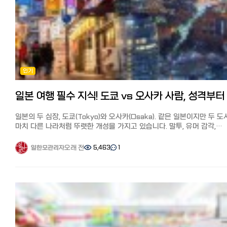
후쿠오카: 5~8천엔, 컴팩트 시티, 도보와 자전거 이동 가능
SAZO(사조) 특징 최근 일본 온라인 쇼핑몰보다 저렴해서 화제가 된
교토: 6~9천엔, 버스 중심, 관광 시즌 교통 체증 심함 도쿄/오사카:
한국 구매 대행 사이트 SAZO(사조)라면, 일본 쇼핑몰에서는 구할 수 없
대중교통만으로 어디든 갈 수 있지만 출퇴근 시간 '지옥철'은 감수해야
한국 화장품을 구매할 수 있습니다.
합니다. 후쿠오카: 공항과 시내가 가깝고 규모가 작아 자전거 한 대만 있으면
게다가 한국에서 직배송되기 때문에 중간 비용이 적고 현지가에 가까운
어디든 갈 수 있는 여유가 있습니다. 교토: 지하철 노선이 적어 버스 이용이
가격에 구매할 수 있습니다.
필수지만, 관광객이 몰리는 시즌에는 버스를 타기조차 힘들 수 있습니다
해당 상품의 한국 온라인 쇼핑 URL을 SAZO(사조)의 검색창에 복사·
3. 미식 가이드: 매일 무엇을 먹을까? 도쿄 (미식의 정점): 미슐랭 식당부터
붙여넣기만 하면, 화장품은 물론 패션 아이템·잡화·K-POP 굿즈 등 한
인기
트렌디한 카페까지, 전 세계 모든 요리를 수준 높게 즐길 수 있습니다.
현지 상품을 손쉽게 구매할 수 있습니다.
오사카 (천하의 부엌): 타코야키, 오코노미야키 등 '먹다 망한다'는 말이 
실제로 일본에서도 인기가 높은 '로제 PDRN 에센셜 마스크'의 일본 온
정도로 다양하고 맛있는 길거리 음식의 천국입니다. 후쿠오카 (국물의 풍미):
쇼핑몰과 SAZO(사조)에서 가격을 비교해 본 결과, SAZO(사조)가 가장
진한 돈코츠 라멘과 모츠나베가 일품이며, 해산물이 신선하고 가격이 매
저렴했습니다.
착합니다. 교토 (전통의 맛): 가이세키 요리나 유도후(두부 요리) 등 정갈하고
배송비 상품 가격 외에도 배송비·관세·수수료·환산 후 금액 등을 AI가
일본의 두 심장, 도쿄(Tokyo)와 오사카(Osaka). 같은 일본이지만 두 
건강한 일본 전통 식문화를 깊이 있게 체험할 수 있습니다.
자동으로 계산해 확정 금액을 제시합니다.
마치 다른 나라처럼 뚜렷한 개성을 가지고 있습니다. 말투, 유머 감각,
4. 기후와 날씨: 언제 떠나는 게 좋을까? 한달살기 시 날씨는 삶의 질을
‘로제 PDRN 에센셜 마스크 10매입’의 일본 최저가인 Qoo10에서 1,98
심지어 에스컬레이터 서 있는 위치까지! 일본 여행자나 현지 생활자라면
좌우합니다.
+배송비 500엔에 구매했는데, 사조의 경우 현지 유통비 1,342엔+현지
반드시 공감할 도쿄인과 오사카인의 7가지 결정적 차이를 정리해 드립니
오래 전
5,463
1
일한모관리자
도쿄: 사계절이 뚜렷하며 겨울에도 비교적 맑고 온화합니다. 오사카 & 교토:
배송비 350엔+국제 배송비 547엔+관세·세금 135엔-쿠폰 547엔으로
1. 역사적 배경: 무사의 도시 vs 상인의 도시 도쿄와 오사카의 기질 차
분지 지형인 교토와 더불어 오사카의 여름은 최고 38~40도에 육박하는
여러 가지가 포함돼도 Qoo10보다 저렴한 1,827엔이었습니다.
에도 시대부터 시작되었습니다. 도쿄(에도): 일본의 수도이자 정치·행정의
극한의 무더위를 자랑합니다. 여름 한달살기는 비추천하며, 단풍이 아름
핵심은 아래 배너에서 받을 수 있는 국제 배송비 할인 쿠폰으로 저렴하게
중심지입니다. 과거 무사 중심의 문화가 뿌리 깊어, 격식과 예의를 중시
가을을 적극 추천합니다. 후쿠오카: 남쪽에 위치해 겨울에도 영하로
구매하는 것입니다.
조용하고 정돈된 분위기가 강합니다. 오사카(나니와): 예로부터 '천하의
내려가는 일이 드물어 겨울 한달살기에 가장 적합합니다.
SAZO(사조)에서 한국 화장품 확인하기
부엌'이라 불리던 상업 도시입니다. 실용적인 이익과 인간관계, 활발한
5. 현지 분위기: 나의 성향과 맞는 도시는? 도쿄: "바쁘고 세련된 도시인의
SAZO(사조)의 사용법, 자세히 보려면 여기↓ 일본에서 한국제품 직구,
교류를 중시하는 상인 정신이 도시의 근간이 되었습니다. 2. 말투의 온도
삶". 인프라가 완벽하고 현대적인 문화를 선호하는 분들에게 최고의
구매대행사이트 추천! 일본 온라인쇼핑몰보다 싼 SAZO(사조), 쿠폰 
차: 표준어 vs 관서벤(사투리) 도쿄: 표준어를 사용하며 어조가 부드럽고
선택입니다. 오사카: "활기차고 정겨운 이웃". 사람들과 소통하기 좋아하고
Amazon(아마존) 특징 일본 최대 규모의 온라인 쇼핑몰인 아마존에서도
정중합니다. 상대방과 일정한 거리를 유지하는 세련된 느낌을 줍니다.
에너지가 넘치는 환경을 원한다면 오사카가 정답입니다. 후쿠오카: