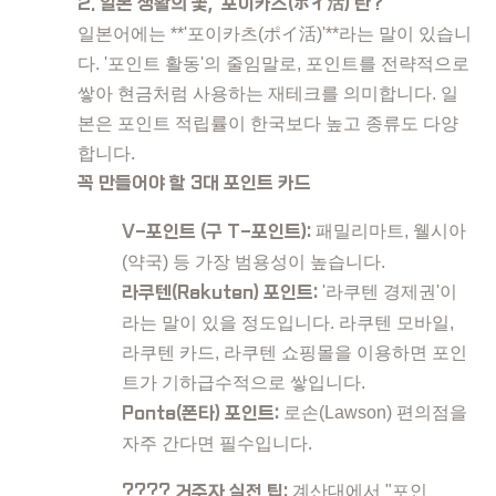
2. 일본 생활의 꽃, '포이카츠(ポイ活)'란?
일본어에는 **'포이카츠(ポイ活)'**라는 말이 있습니
다. '포인트 활동'의 줄임말로, 포인트를 전략적으로
쌓아 현금처럼 사용하는 재테크를 의미합니다. 일
본은 포인트 적립률이 한국보다 높고 종류도 다양
합니다.
꼭 만들어야 할 3대 포인트 카드
V-포인트 (구 T-포인트):
패밀리마트, 웰시아
(약국) 등 가장 범용성이 높습니다.
라쿠텐(Rakuten) 포인트:
'라쿠텐 경제권'이
라는 말이 있을 정도입니다. 라쿠텐 모바일,
라쿠텐 카드, 라쿠텐 쇼핑몰을 이용하면 포인
트가 기하급수적으로 쌓입니다.
Ponta(폰타) 포인트:
로손(Lawson) 편의점을
자주 간다면 필수입니다.
???? 거주자 실전 팁:
계산대에서 "포인