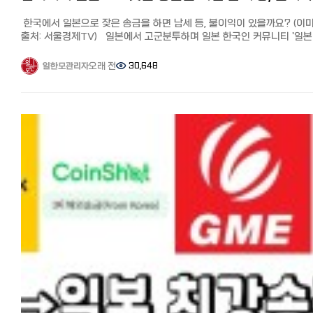
말씀드린 바와 같이 연간 한도액이 2배가 되면서 번거로운 신고나 지정
마무리 어떠셨나요? 이번에는 일본 거주 한국인들이 많이 사용하는 월드
5천엔입니다.
설정, 서류 준비 등이 불필요하게 되었습니다. 여기서부터는 연간 10만
패밀리 해외 송금의 사용 후기와 추천 이유에 대해 자세히 소개했습니다.
한국에서 일본으로 잦은 송금을 하면 납세 등, 불이익이 있을까요? (이
송금처 등록은 3개까지 등록가능하며 송금처 등록부터 송금까지 지점방
이상의 재산을 보내는 경우의 방법에 대해서 설명드리겠습니다.
한국으로 송금이 필요할 때 꼭 이용해 보세요. [참고 기사] 일본에서 한국
출처: 서울경제TV) 일본에서 고군분투하며 일본 한국인 커뮤니티 '일본
필요없이 앱으로 완결 가능합니다.
대외지급수단 매매 신고 아래의 경우 한국은행에 '대외지급수단 매매
송금 추천 6사 비교분석! 가장 저렴하고 편하게 송금하는 방법과 꿀팁.
한국인 모임 (페이스북)'과 '일한모 사이트'를 운영하고 있는 관리자입니다
송금수수료, 송금금액등 상세 내용은 아래 링크를 통해 확인 가능합니다
신고'가 필요합니다. -한국 비거주자가 국내의 본인 재산을 반출 -국내
수수료 할인 쿠폰 https://korean.co.jp/life/79 일본에서 한국 송금,
장단점과 포인트 ●장점: 계좌개설부터 송금까지 앱으로 모두 신청이 
오래 전
30,648
일한모관리자
본인 계좌에서 해외 본인계좌로 미화 10만불 초과 송금시 비거주자 중,
수수료 가장 싼 곳, 와이즈(WISE)를 추천하는 이유
오늘은 페이스북 그룹에 질문이 많은 한국-일본 송금에 관해서
(지점방문 필요×), 주소변경 및 비자 변경/갱신도 앱으로 변경 가능.
취업비자, 학생 비자 등 장기 체류 비자 소지자로 일본에 2년 이상 체류
https://korean.co.jp/life/73
입니다. 한국에서 일본으로 잦은 송금을 하면 납세 등, 불이익이 있을까
●단점: 일회/일일/한달 최대 30만엔까지 송금 가능하므로 30만엔 이
경우 비거주자로 분류되어, 자금 반출 시(미화 1만달러 이상) 한국은행에
질문: 안녕하세요. 개인적으로 궁금한게 생겨 글 남깁니다. 한국에서
금액은 송금 불가
대외지급수단매매 신고 후 신고필증을 받아야 송금이 가능합니다.
일본으로 잦은 송금을 하게되면 불이익 같은게 있을까요? 수익으로 잡혀
https://www.sbjbank.co.jp/lp/campaign/onetouchexp/jkm/kr
재외동포 재산반출 신고 비거주자 중, 재외동포(영주권자 외국국적을
세금을 내야 한다던지... 답변: 내가 내통장에 송금 하는데 세금을 내야
상세 페이지)
취득한 시민권자)가 10만불 초과 송금시에는 '재외동포 재산반출 신고'를
이유가 없죠...비과세 일겁니다.
https://www.sbjbank.co.jp/individual/exchange/remittance.ht
하며 '대외지급수단 매매 신고'와 '재외동포 재산반출'은 신고기관과 조건
단순히 100만엔 이상이면 그냥 확인차 연락 올수도 있겠지만 딱히 세금
절차가 상이합니다. 제출서류와 절차는 아래를 참고하세요 ↓↓↓
낼 이유는 없어요...
◆하나송금:
비거주자의 해외 부동산 취득을 위한 자금 송금 대외지급수단매매 vs
이미 우린 소득세 등등 소득에 대한 세금을 다 내고 있고 외환 송금은
재외동포재산반출 영주권 유무와 거액 송금 배우자 비자로 영주권자
수수료로 다 정당하게 대가 지불하고 있습니다. 송금하는 행위 자체에
하나 송금을 이용한다는 분들이 많아서 직접 알아봤습니다. 매장은
해외이주신고 하시고 재외동포 재산반출로 한번에 빼실 수 있습니다. 
세금에 부과될 일은 없습니다.
카야바초에 있으나 인터넷으로 송금을 처리할 수 있습니다.
해외이주신고 하시면 한국의 국민연금 자격과 건강보험 자격이 상실,
신고만 한다면 내가 내 돈 1억불을 들고 출국해도 문제가 없는데요 뭐...
회원가입(https://www.oneremit.co.jp/web/main.view) -> 카드수
지방자치선거 투표권 상실 등의 부작용도 있으니 신중한 판단이
다만 송금이 증여 목적으로 보여진다거나 단기간에 보내는 금액이 너무
> 받는 사람도 회원가입(https://www.oneremit.co.kr) -> 송금신청서
필요합니다. 영주권이 없으면 한국은행에서 비거주자의 대외지급수단
크다면 자금 출처와 목적을 확인하는 연락이 올 수 있고 그 때 소명을 못
작성 -> 송금업체로 입금하여 송금 처리.
이라는 신고 하시고 송금 가능합니다. ↓↓↓ 해외동포 국내재산 반출
하면 과세 등 불이익이 있을 수 있겠습니다. 예를 들어 내 계좌에서 내
보내는 사람 받는 사람 각각 다른 사이트에서 가입 절차가 필요합니다. 
자유로워졌다
계좌로 보내는 건 당연히 문제 없지만, 만약 한국에서 수입이 없는데도
분 신분증 사진을 받아 직접 처리할 수 있습니다. 한-일, 일-한 각각의
영주권, 시민권자가 아닐 경우 '대외지급수단매매'에 해당되어 한국은행
거액을 지속적으로 송금하면 자금 출처를 밝혀야 하겠지요.
사이트에서 송금이 가능하고 회원카드를 받으면(가입하면 집으로 배송)
통해서 송금해야 하며, 영주권, 시민권자의 경우 시중 외국환은행을 통해
초회 수수료 무료와 송금한도 확대 혜택을 받을 수 있습니다.
송금하는데 일한모에는 카카오뱅크로 2억 송금을 했다는 분도 있었습니