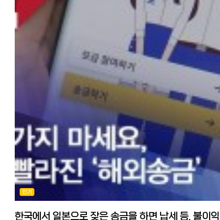
500엔 포인트를 받을 수 있기 때문에 10만엔까지 무료로 송금할 수
오며 바로 송금을 진행할 수 있습니다.
한국에 집을 처분하고 일본에 집을 구매 예정인데 원화를 엔화로 한꺼번
있습니다. 10만엔까지 무료 송금 쿠폰 획득↓
계좌에 송금액을 지불하면 메일로 수취인 신분 인증하라는 연락이 옵니
많은 돈은 송금불가로 알고있습니다. 돈을 나누어서 보내는 방법이 있지
http://www.worldfamilyremit.com/ 월드 패밀리 송금의 사용법과 
한국에서 받는 사람 본인이 폰으로 인증해야 하는 부분이지만, 받는 분이
수수료가 만만치않고 시간이 오래 걸리는 것으로 알고있습니다.
해외 거주 한국인은 재류카드나 마이넘버카드를 휴대폰으로 찍어 간편인
고령이거나 하기 어려운 경우는 신분증 사진만 메일로 보내주면 처리해
조언부탁드려요 감사합니다. 최신 정보! 신고가 불필요한 연간 송금한도가
승인되면 메일로 연락이 오며 바로 송금이 가능합니다. 계좌로 송금액을
점이 대단히 편리했습니다.
2배로 인상 2023년 초에 오래동안 묶여있던 개인의 연간 송금한도
입금하면 메일로 수취인 신분증 연락이 오고, 한국에서 받는 사람 본인(
오전에 부모님 신분증 보냈더니 오후에 송금 완료되었습니다.(2023년 
5만달러(2023년 8월기준 6400만원 정도)가 국가/개인간 거래액 규모
들어 부모)이 휴대전화로 인증해야 합니다.
18일 시점, 10만엔 송금, 1,017,020원 착금)
커지면서 대폭 인상된다는 뉴스가 있었습니다. 확인해본 바, 2023년
보통 1~2시간 안에 송금이 완료되어 빠른 것도 장점입니다.
7월부터 시행되었고 연간 송금한도가 2배인 10만달러로 변경되었습니
그때 고령이거나 대응이 어려운 경우는 타사라면 송금 자체가 안 되거나
장단점과 포인트 ●장점: 수수료가 저렴(10만엔까지 500엔). 받는 분
저는 8월에 2억정도를 무사히 송금 받았습니다.(수수료는 1억에
지연되는 경우가 많은데 월드패밀리 송금에서는 보내는 사람이 부모의
본인인증을 대신 해준다.
송금수수료, 중계은행수수료, 전신료 등으로 10만원 정도. 은행이나
신분증 이미지를 가지고 있으면 그것을 메일로 보내기만 하면 승인해 주
●단점: 메일로 일본어 상담이어서 답은 빨리 오는 편이지만, 급하거나
우대조건에 따라 상이) 이건 수취인의 합산 금액이 아니고 한국에서 보
때문에 매우 편리합니다.
일본어가 안될 경우 답답할 수 있다.
한사람의 한도액입니다. 거액 송금받으면 은행에서 전화가 온다? 아울
저도 부모님이 기계치신데 이 대응으로 큰 도움이 되었습니다.
★월드패밀리도 아래 링크에서 500엔 포인트 받아 수수료 할인을 받으
직접 확인한 바, 대부분의 일본은행에서도 별도의 수취한도액을 설정하
기본 설정된 환율이 저렴＋수수료 할인으로 어느곳보다 유리한 금액으로
있지 않다고 합니다. 다만, 천만엔이상 입금이 있을 시, 어떤 자금인지
오전에 아버지의 신분증을 보냈더니 오후에 송금이 무사히 완료되었습니
송금할 수 있습니다.
전화가 오며 송금자와 어떤 관계인지 확인서류(가족관계증명서), 주택
(2024년 1월 3일 시점, 10만엔 송금, 940,380원 착금)
일한모 한정! 월드패밀리 500엔 캐쉬받아 송금하기:
구매시 계약서를 이메일로 요구합니다. 한국어 가족관계증명서를
https://www.worldfamilyremit.com/i/?0ZGS72E0
간이번역해서 보냈고 보낸 즉시 송금 처리해 줬니다. 한국 비거주자
보통 1~2시간 내 송금이 완료되기 때문에 빠르고, 일본인 직원이 문의에
월드패밀리 송금의 메리트와 사용법, 더 자세히 알기
거액 송금은 신고가 필요
빠르게 답변해주는 점도 WISE 등 다른 인터넷 송금과 다른 장점입니다
https://korean.co.jp/life2/306
일본으로 거액의 재산 반출시 한국은행에 신고가 필요
추천 포인트 정리 포인트①: 수수료가 가장 저렴하다(500엔까지 10만엔)
◆SBJ 원터치 익스프레스 송금:
인터넷 송금을 이용하면 소액 송금이라고 해서 서류준비가 필요없고
포인트②: 방문이 필요 없고 받는 사람의 본인인증을 대신할 수 있음
신한은행 일본법인 SBJ은행의 한국송금 서비스입니다. 계좌 개설부터
인기
수수료가 싸며 편리하지만 1일한도 100만엔, 한달 한도 500만엔 등(업
포인트③ : 전문 직원이 문의에 대해 일본어로 빠르게 답변해 준다
송금신청까지 SBJ은행 앱상에서 비대면으로 모두 가능합니다.
따라 상이), 범죄 예방을 위한 여러가지 제한이 있습니다.
10만엔까지 무료 송금 쿠폰 획득↓
원터치 익스프레스 송금은 생활비용 송금으로 1회/1일/한달 최대
억단위의 거액을 보낼 때는 은행을 통한 송금이 필요합니다. 상기에
http://www.worldfamilyremit.com/
한국
30만엔까지, 일년에 총 360만엔까지 송금이 가능하며 최소 송금 금액은