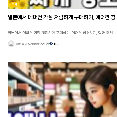
인기 개인은 전화만 받는 곳도 있습니다. 일본어 회화가 필요해 난이도가
게다가 한국 버전에서는 오래된 한국 드라마, 한국에서 방영된 지 얼마 안
인기
높습니다. 3. 홈페이지 / 인스타 DM
작품, 일본에서는 권리 문제로 스트리밍되지 않은 작품까지 볼 수 있어,
요즘은 인스타 DM 예약을 받는곳도 많습니다. 4. 워크인 (예약 없이 방문
드라마 팬이라면 꼭 볼 가치가 있습니다.
저가 컷 전문점 위주로 가능. 인기 가게는 거의 예약 필수입니다. - 가격대
일본에서 한국판 넷플릭스를 보는 방법 저는 최근 한국판 넷플릭스에서
일본에서 에어컨 가장 저렴하게 구매하기
지역·마다 다르지만 도쿄 기준 대략: 커트: 4,000~7,000엔 컷+컬러:
1995년에 방영되어 당시 신드롬을 일으킨 드라마 ‘모래시계’를 다시
10,000~18,000엔 다운펌/매직: 12,000~25,000엔 지명료(디자이너
봤습니다. 역사에 남을 작품이죠. 아직 안 보신분들께 추천합니다!
지정): +500~2,000엔 엔저 시대인 지금, 환율 덕에 한국보다 저렴하게
일본에서 한국 넷플릭스를 보는 방법을 설명드리겠습니다.
일본에서 에어컨 가장 저렴하게 구매하기, 에어컨 청소하기, 팁과 추천
느껴지는 경우도 많습니다. - 한국인이 알아두면 좋은 팁 - 원하는 스타일
일본에서도 한국판 넷플릭스를 시청하는 방법은 VPN이라는 앱을 사용
사이트 총정리
사진 3장은 필수. 말보다 사진이 정확합니다. **다운펌(스트레이트 파마)**은
합니다.
일본의 여름은 한국보다 덥고 습하기로 유명합니다. 실제로 태풍이
오래 전
1,635
일본특파원사쿠짱
모든곳이 잘하는 게 아니니 메뉴에 있는지 확인. 현재 머리 상태 사진도
VPN을 이용 VPN을 알고 계신 분도 계시겠지만, VPN으로 한국 서버에
한반도를 피해 일본열도를 아래에서 위까지 훓고 지나가는 일이 다반사
보여주면 손상·기장 소통이 쉽습니다. 일본은팁 문화가 없습니다. 시술비만
연결하면 간편하게 한국 넷플릭스로 전환해 한국 작품을 즐길 수 있습니
날씨가 갑자기 덥고 습해지면서 오래 사용한 에어컨 한대는 청소(클리닝
내면 됩니다. 미묘한 뉘앙스(층 두께, 컬러 톤)는 번역앱으로도 전달이
한국판 넷플릭스가 갑자기 볼 수 없게 되었다? 방법과 주의사항 다만,
하고 한대는 처분하여 새로 장만하기로 마음 먹었습니다. 에어컨은 기
어려우니, 미리 메모해 두세요. - 일본어가 부담된다면 - 솔직히 가장 큰
넷플릭스는 VPN 사용을 감지하면 갑자기
십년이상 쓰는 가전으로 실내기와 실외기 2대로 구성되어 있고
벽은예약과 시술 중 소통입니다. 저도 번역앱을 붙들고 진땀을 뺐던 기
“VPNまたはプロキシを使用しているようです(VPN 또는 프록시를
설치공사비가 별도로 들기 때문에 가장 작은 6조짜리라 하더라도 신품은
있는데요. 요즘은한국어로 원하는 스타일만 보내면 일본 미용실에 일본
사용하고 있는 것 같습니다)”라는 오류가 표시될 수 있습니다.
10만원이 훌쩍 넘는 것이 보통입니다. 2년 연속 에어컨을 사본 경험을
예약·통역을 대신 해주는 서비스도 생겼습니다. (인스타 @beautia.japan )
이 메시지가 나타났나요? 당황하지 말고 VPN을 끈 뒤 다시 연결해 주세
토대로 일본에서 에어컨 가장 저렴하게 구매하는 법, 에어컨 청소하는 법
일본어가 0이어도 검증된 미용실에서 원하는 머리를 받을 수 있어, 저처
제 경험에 따르면, VPN을 이용해 한국판 넷플릭스를 시청하면 약 1시
팁과 추천 사이트를 소개해드리겠습니다. -에어컨 저렴하게 구매하기
미용실을 미뤄온 분이라면 한 번 알아두시면 좋을 것 같습니다. - 마무리
정도 지나 이 오류 메시지가 나타나지만, 놀라거나 당황할 일 없이 VPN
※일본 최대 중고에어컨 사이트에서도 5년지난 중고가 7만엔에 배송료
일본 미용실, 종류와 예약 방법만 알면 생각보다 어렵지 않습니다.
한 번 끈 뒤 다시 연결하면 계속해서 한국판 넷플릭스를 이용할 수 있습니
5500엔, 표준공사 2만엔으로 총 10만엔에 가까운 가격이 됩니다. 제가
핫페퍼뷰티로 예약해보거나, 일본어가 부담되면 한국어 예약 대행을
또한, 일본어 자막이 필요하신 분들은 한국판 넷플릭스의 한국 드라마는
작년에는 중고 에어컨 전문 사이트에서 구매했는데 성수기가 되면 가격
활용하는 것도 방법입니다. 엔저인 지금, 미뤄왔던 머리·네일을 일본에서
일본어 자막이 없을 수도 있습니다.
올라 본체 6-7만엔에 표준공사비 2만엔 정도로 신품가격과 별차이가
시도해보시는 건 어떨까요? 마지막까지 읽어주셔서 감사합니다.
VPN은 어떤 것이 좋을까? 위에서 몇 차례 등장한 VPN은 어떤 것을
없었습니다. 구매는 중고사이트에서 가장 저렴한 방법으로는 본체만
사용해야 할지 모르는 분들이 많을 것 같은데요.
중고를 잘 골라서 구매하고 설치는 구라시노마켓토(한국의 숨고)에서 가
한국의 TV 프로그램·드라마·버라이어티·스포츠 중계를 즐기는 일본 거