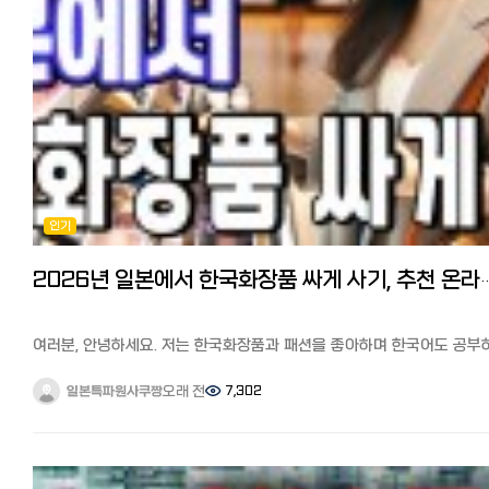
저렴한 업자를 찾는 법입니다. 중고 에어컨은 메르카리, 라쿠텐 이치바에
한국인과 한국 버전 넷플릭스를 이용하는 일본인이 자주 사용하는 것으
많이 있습니다. 라쿠텐이치바에서 중고 에어컨 보기
알려진 VPN은 ExpressVPN입니다.
메르카리 500엔 쿠폰 획득 링크 6조짜리 보통 35000-45000엔
ExpressVPN은 가장 유명한 서비스 중 하나로, 보안과 속도가 압도적
정도에 구매할 수 있습니다. 에어컨은 실외기 가스가 소모품이어서
뛰어나다고 알려져 있습니다.
가능하면 출시 5년이내의 것을 고르는게 좋습니다. 설치공사는
이용은 유료이지만, 1개월 동안 무료로 사용할 수 있고 언제든지 취소할 
구라시노마켓토에서 제품을 구매 후에는 구라시노마켓토에 여러 업자들
있어 리스크가 없습니다. (1개월 후에는 월 500엔 정도) 業界最速、安
컨택해서 견적을 받아보세요. 표준공사비는 18000엔에서 25000엔 정
匿名VPNサービス【ExpressVPN】1か月間無料で利用する
합니다. 다만 실외기의 위치, 에어컨 타공 여부 등에 따라 크게 다를 수
있습니다.
[추가정보] Netflix와 동영상 스트리밍 서비스(VOD) 간단 비교 일본에
※기본 공사는 18000엔에서 25000엔 정도. 여러 군데 견적을 받아서
한국 드라마를 보려면 어느 VOD 서비스가 좋을까? 라고 궁금해하시는
결정하세요 중고 에어컨+구라시노마켓토 업자를 통한 설치공사로 저는
분들이 많을 것 같습니다. 한국도 마찬가지지만, 동영상 스트리밍 서비스
인기
2024년에 나온 상태가 괜찮은 중고에어컨을 4만엔에 구매, 설치
(VOD)가 많아 선택하기가 쉽지 않습니다.
2만엔으로 6만엔에 설치완료했습니다. 다만 주의점으로 실내기가 3층
일본에서 인기 있는 동영상 스트리밍 서비스(VOD) 7개사를 간단히 비
실외기가 1층일 경우에는 구라시노마켓토에서는 대응이 안되거나 대응
2026년 일본에서 한국화장품 싸게 사기, 추천 온라인
보았습니다. 1~2일에 한 편 정도, 많은 한국 드라마와 신작을 보고 싶다!
업체도 10만엔정도 견적이 나오니 이 경우는 그냥 새제품을 사시는 게
➡U-NEXT 한국 드라마 + 해외 드라마➡Hulu 저렴한 가격으로 한국
좋습니다. -에어컨 저렴하게 청소하기 에어컨은 연 1회는 전문업체에
드라마를 보고 싶다면➡DMM TV 최저가로 일본 콘텐츠도 즐기고 싶은
의한 분해, 고압세척이 필요하다고 합니다. 에어컨 청소, 클리닝도 구라
➡Amazon 프라임 비디오 드라마로 공부하고 싶고, 화제의 오리지널
여러분, 안녕하세요. 저는 한국화장품과 패션을 좋아하며 한국어도 공부
마켓토가 가장 저렴합니다. 일반적으로는 8천엔에서 만엔 안팎입니다.
작품을 보고 싶다➡Netflix 한국 드라마 + K‑POP➡AbemaTV 프리미엄
있는 다나카 아미라고 합니다. 이번에는 한국 화장품과 패션을 잘 아는
구라시노 마켓토에서 에어컨 설치, 클리닝 업자 찾기 【구라시노 마켓토
일주일에 1~2편 정도, 합리적인 가격과 작품 수➡Lemino(구 dTV) 아래
제가 자주 이용하는 한국 화장품 온라인 쇼핑몰을 정리해서 소개해
오래 전
7,302
일본특파원사쿠짱
관련기사】 일본 에어컨 설치, 수리, 클리닝 등, 다양한 집안일을 싸고 쉽
기사도 참고해서 자신의 스타일과 필요에 맞게 자유롭게 결정해 보세
드리려고 합니다.
해결! 'くらしのマ-ケット'이용 후기와 팁 저렴한 신품 에어컨 구매는
일본에서 한국 드라마, 영화가 보고 싶다면? 일본 동영상 사이트(VOD)
최근에는 한국 패션과 함께 화장품도 일본에서 큰 인기를 끌고 있습니다.
어디에서?
추천 6사 비교분석 https://korean.co.jp/life2/131 정리 어떠셨나요
한국 화장품을 취급하는 온라인 쇼핑몰도 급증해, 한국이나 신오쿠보에
※라쿠텐 이용자는 라쿠텐포인트도 적립됩니다. 이번에 중고를 살지
이번에는 일본에서 한국 넷플릭스를 시청하는 방법과 한국 드라마 라인
가지 않아도 쉽게 구입할 수 있게 되었습니다.
신품을 살지 여러모로 비교를 해봤습니다. 2-3만엔 정도 더 들여 신품을