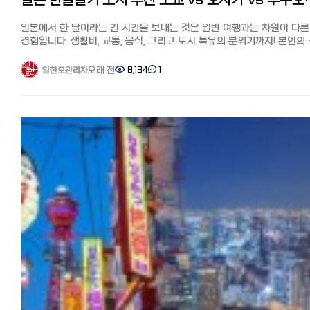
일본 한달살기 도시 추천 도쿄 vs 오사카 vs
https://korean.co.jp/life2/130 한국 포켓 와이파이 대여와 선불
그럼 제가 직접 사용해 본 한국 화장품 온라인 쇼핑몰 추천 8개 사이트를
알려주고 싶지 않은 팁, 캐쉬백, 쿠폰링크. 8년간 실제 광열비
유심칩, eSIM 최저가 추천은? 6사의 가격과 특징 비교
소개해 드리겠습니다. OLIVE YOUNG(올리브 영) 특징 한국 최대 규모의
https://korean.co.jp/life2/11 재일한국인이 추천하는 일본 신용카
일본에서 한 달이라는 긴 시간을 보내는 것은 일반 여행과는 차원이 다른
https://korean.co.jp/life4/7
드럭스토어인 올리브영. 전에 한국에는 약품·화장품·잡화 등 다양한 물
7선! 연회비 무료, 심사 잘 나고 혜택이 높은 카드는?
경험입니다. 생활비, 교통, 음식, 그리고 도시 특유의 분위기까지! 본인의
취급하는 드럭스토어가 별로 없었지만, 현재 K코스메와 K뷰티의 인기가
https://korean.co.jp/life2/130
라이프스타일에 딱 맞는 도시는 어디일까요? 일본 한달살기 인기 도시
상승하면서 올리브영은 전 세계 관광객이 모이는 한국 뷰티 샵의 성지가
4곳을 철저히 분석해 드립니다.
오래 전
8,184
1
일한모관리자
되었습니다.
1. 한 달 생활비 비교: 예산에 맞는 선택은? 거주 비용은 한달살기의 성
일본에서는 라쿠텐 시장에서 공식 온라인 쇼핑몰을 운영하고 있어 인기
결정하는 가장 중요한 요소입니다.
브랜드가 거의 모두 갖춰져 있습니다. 라쿠텐 포인트도 적립돼서 더욱
도시월세 (중심지), 월세 (외곽), 식비 (1회 평균), 특징 도쿄
이득입니다.
: 10~18만엔, 6~12만엔, 800~1,500엔, 일본 최고 수준의 물가
배송비 주문 총액이 5,000엔 이상이면 무료(미만은 약 800~1,500엔)
오사카: 7~12만엔, 4~8만엔, 600~1,200엔, 선택의 폭이 넓고 가성비 
올리브영에서 한국 화장품 확인하기
후쿠오카: 5~9만엔, 3~6만엔,,500~1,000엔대도시 중 물가 가장 저렴
MUSINSA(무신사) 특징 MUSINSA(무신사)는 한국 최대 규모의 패션
교토8~15: 만엔 ,5~9만엔, 700~1,300엔, 관광지 중심의 높은 물가 도쿄:
온라인 쇼핑몰이지만, 화장품도 다수 취급하고 있습니다.
시부야, 신주쿠 등 중심가는 매우 비싸지만, 사이타마나 치바 등 외곽으
화장품도 옷과 어울리는 트렌드 중심 라인업으로, 다른 곳에서는 찾기 
눈을 돌리면 비용을 절감할 수 있습니다.
엄선된 브랜드만을 취급하며, 옷과 화장품을 한 번에 구매할 수 있다는 
오사카: 저렴한 길거리 음식이 많아 식비 부담이 적고, 숙소 선택지가
특징입니다.
다양합니다.
배송비 주문 총액이 12,000엔 이상이면 무료(미만은 약 330~2,000엔)
후쿠오카: 가성비 끝판왕. 낮은 월세와 저렴한 물가 덕분에 장기 거주 시
MUSINSA(무신사) 뷰티에서 한국 화장품 확인하기
만족도가 매우 높습니다.
Qoo10(큐텐) 특징 다양한 한국 제품을 저렴하게 구입할 수 있는 쇼핑몰로
교토: 관광지 특수성 때문에 숙소비가 비싼 편이며, 생활비를 아끼려면 
유명한 Qoo10(큐텐)에서 한국 화장품을 구매하는 분들도 많을 것 같습니
마트를 적극 활용해야 합니다.
다양한 제품 구성과 최대 20% 할인되는 메가 와리, 그리고 한국 매장이
2. 교통 환경: 이동의 편리함 도시교통비 (1개월 정기권)특징
직접 입점해 현지 가격에 구매할 수 있다는 점도 특징입니다.
도쿄: 1.5~2만엔, 세계 최고 수준의 철도망, 복잡함 주의
배송비 출점 점포마다 다르지만, 무료 배송인 상품도 많이 있습니다.
오사카: 1~1.5만엔, 지하철·전철망 완벽, 인근 도시 이동 용이
Qoo10(큐텐)에서 한국 화장품 확인하기