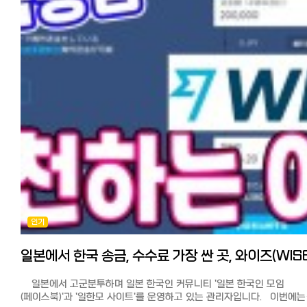
GME(글로벌머니익스프레스)를 직접 써보고 특징과 수수료와 한도, 착
쿠폰을 사용하시면 와이즈가 가장 저렴하게 보낼 수 있는
등을 비교해봤습니다. 【카카오 뱅크】 한국에서 일본송금 추천
송금서비스입니다. 모든 송금업체가 수수료 이외에 각사가 설정한 환율
4사! '카카오 뱅크' 특징 많은 분들이 추천을 하고 있습니다. 메신저
제각각 다르고 송금액에 따라서도 수수료가 달라지므로 무료, 우대 쿠폰
서비스인 카카오가 몇년전 기존 은행의 번거롭고 비싼 수수료 체계를 없
소진한 3회 이상부터는 직접 금액을 시뮬레이션해 보시고 보다 유리한 
카카오 뱅크 서비스를 개시하여 큰 히트를 쳤었죠. 해외 송금도 간편하고
이용하시는게 현명하시리라 생각됩니다.
저렴하다고 알려져 있습니다. 압도적인 송금 수수료를 강점으로 내세
어느 송금 서비스도 부양자 공제용 서류받기가 가능합니다. 최신 정보에
있는 카카오 뱅크는 세계 총 22개국에 국내 최저 수준의 수수료로 송금
의하면 부양자 송금으로 감면 받은 이력이 영주권 심사에 마이너스가
가능하다고 선전하고 있기도 합니다. 수수료와 한도 수수료는 5000달
된다고 하니 이 점도 참고하시기 바랍니다.
이하는 5천원, 5000달러를 초과하면 1만원입니다. 다만, 무슨
한가지 더 말씀드리자면, 일본엔을 어디에서 환전하는 것이 가장
이유에서인지 일본은 금액에 상관없이 8천원의 수수료와 중개, 수취
유리하냐는 질문도 많이 올라오는데, 혹시 한국에 가실 예정이 있으시다면
수수료가 발생한다고 합니다. 그래도 시중 은행보다는 훨씬 저렴하며
현금을 가지고 가서 현지 은행에서 환율우대나, 명동 등의 사설 환전소
금액에 상관없이 수수료가 8천원으로 정액이기 때문에 GME, 모인 등, 
환전하는 것이 송금수수료도 안 들고 가장 유리한 방법입니다.
송금서비스와 손품을 파셔서 실제로 일본에 송금되는 금액이 얼마인지
열심히 번 엔을 한국에 보내서 자금으로 쓰거나 부모님께 보내드린다면 
비교해보시는 게 좋을 것 같습니다. 카카오 뱅크의 경우, 해외에서 계좌
없이 기뻐하실 것입니다.
개설이 불가하기 때문에(본인 명의 핸드폰 인증 필요) 한국 현지에 있거
이번 기사를 참고로 똑똑한 송금해보세요^^
한국에서 계좌 개설하지 않으면 일본에서는 사용이 불가능합니다. 한도
건당 만달러, 연간 10만달러까지입니다.(증빙서류 미제출) 유학생이나
[추천 기사] 한국에서 일본송금 추천 4사! 카카오뱅크, 코인샷, GME, 모
인기
해외체재자의 송금에 대해서는 연간한도가 없습니다. 해외송금은 신청 
수수료, 한도, 특징 비교. 해외 송금 시 필요한 것
변경이나 취소가 불가능합니다.
https://korean.co.jp/life2/300 일본 핸드폰, 통신사 추천은? 알
카카오뱅크 송금 공식 홈페이지 https://www.kakaobank.com/
(格安SIM) 4사 비교분석, 개통 절차, 주의점과 사용 후기
【코인샷】 코인샷은 일본 유학생, 워홀러, 장기 일본 거주자 그리고 일본에
https://korean.co.jp/life2/10 [일본 거주자들의 재테크] 니사, 주식,
자녀를 둔 부모님들이나 한국에 거주하는 일본인들이 많이 이용하고
포인트 등 목돈 만드는 법과 선배들의 꿀팁 https://korean.co.jp/life
일본에서 고군분투하며 일본 한국인 커뮤니티 '일본 한국인 모임
있으며, 일본 외에도 전세계 224개국으로 송금이 가능하여 현재 35만 
일본에서 전기, 가스 요금 아끼기! 알려주고 싶지 않은 팁, 캐쉬백,
(페이스북)'과 '일한모 사이트'를 운영하고 있는 관리자입니다. 이번에는
이상의 가입자와 약 3조 원의 누적 송금을 기록하는 등 다국적 유저에게