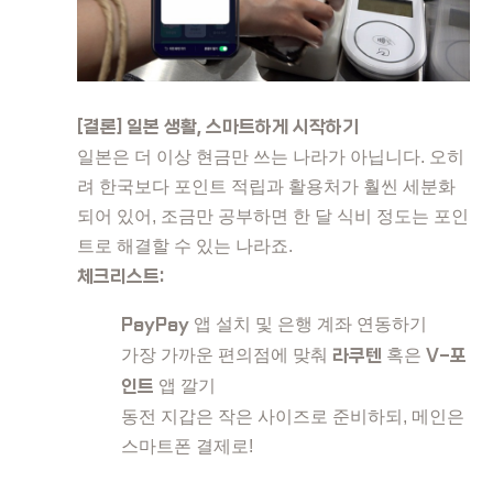
[결론] 일본 생활, 스마트하게 시작하기
일본은 더 이상 현금만 쓰는 나라가 아닙니다. 오히
려 한국보다 포인트 적립과 활용처가 훨씬 세분화
되어 있어, 조금만 공부하면 한 달 식비 정도는 포인
트로 해결할 수 있는 나라죠.
체크리스트:
PayPay
앱 설치 및 은행 계좌 연동하기
가장 가까운 편의점에 맞춰
라쿠텐
혹은
V-포
인트
앱 깔기
동전 지갑은 작은 사이즈로 준비하되, 메인은
스마트폰 결제로!