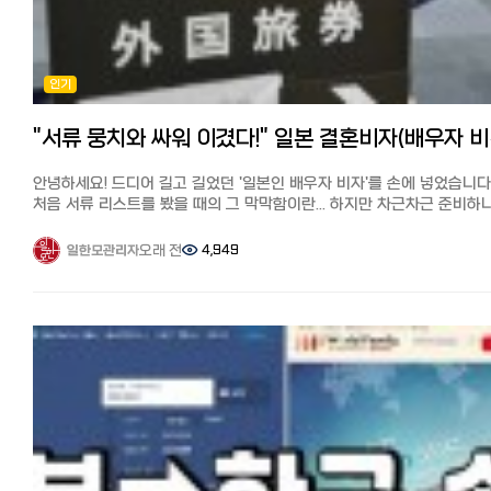
프라임 이용자는 익일~2일 내에 도착하며 배송비도 저렴 ・라쿠텐 시장:
거주자들만 아는 짠테크 정보인데요. 매월 20일, 드럭스토어 **'웰시아
라쿠텐 이용자라면 익일~3일 내에 도착하며 배송비도 저렴 ・디홀릭: 
(Welcia)'**에서는 V-포인트를 사용할 때 그 가치를 1.5배로 인정해 줍니
발송이라 배송비가 저렴하고 배송이 빠름 ・스타일코리안: 브랜드 공식
예: 2,000포인트 보유 시 -> 3,000엔어치 쇼핑 가능! 이날을 위해 한 달
제휴가 많아 안전하고, 대량 구매가 이득
동안 포인트를 모았다가 생필품을 쟁여두는 것이 일본 자취생들의 생존
【추천기사】 일본에서 한국옷 싸게 사기, 여성 의류/패션 쇼핑몰 추천 11
인기
전략입니다. 4. 아직도 동전 지갑이 필요한 순간 (거주자 피셜) 물론 여전히
https://korean.co.jp/life2/173 일본에서 맛있는 김치 사는 법과 현지
현금이 필요한 순간은 있습니다. 동네 맛집(라멘집 등): 여전히 식권
한국인 추천 김치 (슈퍼, 인터넷) https://korean.co.jp/life2/34 [일
발매기를 사용하는 곳은 현금만 받는 경우가 많습니다. 병원 및 조제 약국:
"서류 뭉치
인터넷 개통과 설치] 거주 한국인 추천 6사의 속도와 요금, 직접 써 본 
의외로 대형 병원을 제외하고는 현금 결제만 고수하는 곳이 많으니
https://korean.co.jp/life2/135 일본에서 집 사기, 주택론의 모든 것
주의하세요. 마츠리(축제) 포장마차: 야타이(포장마차)는 99% 현금입니다.
안녕하세요! 드디어 길고 길었던 '일본인 배우자 비자'를 손에 넣었습니다
이자, 대출 한도, 추천 은행, 화재보험까지
[결론] 일본 생활, 스마트하게 시작하기 일본은 더 이상 현금만 쓰는 나라가
처음 서류 리스트를 봤을 때의 그 막막함이란... 하지만 차근차근 준비하
https://korean.co.jp/life_realestate/7 [일본 거주자들의 재테크]
아닙니다. 오히려 한국보다 포인트 적립과 활용처가 훨씬 세분화되어 있어
결국 되더라고요. 저의 생생한 삽질(?)기와 꿀팁을 담아 발급 조건과 방
니사, 주식, 포인트 등 목돈 만드는 법과 선배들의 꿀팁
조금만 공부하면 한 달 식비 정도는 포인트로 해결할 수 있는 나라죠.
공유합니다!
오래 전
4,949
일한모관리자
https://korean.co.jp/life4/1 일본 핸드폰, 통신사 추천은? 알뜰폰
체크리스트: PayPay 앱 설치 및 은행 계좌 연동하기 가장 가까운 편의점에
1. 첫 번째 관문: "우린 법적으로 완벽한 부부인가?" 가장 먼저 할 일은
(格安SIM) 5사 비교분석, 개통 절차, 주의점과 사용 후기
맞춰 라쿠텐 혹은 V-포인트 앱 깔기 동전 지갑은 작은 사이즈로 준비하되,
한국과 일본, 양국에 혼인신고를 마치는 거였어요. 체크포인트: 한쪽
https://korean.co.jp/life2/10 일본에서 전기, 가스 요금 아끼기!
메인은 스마트폰 결제로! 본 포스팅이 일본 생활을 준비하는 분들께 도움이
국가에만 신고된 상태로는 비자 신청이 안 됩니다.
알려주고 싶지 않은 팁, 캐쉬백, 쿠폰링크. 8년간 실제 광열비
되셨다면 공감과 댓글 부탁드립니다! 다음에는 일본에서 '교통비 아끼는
내 경험: 저희는 일본에서 먼저 신고하고 한국에 사후 신고를 했어요. 일
https://korean.co.jp/life2/11 재일한국인이 추천하는 일본 신용카
정기권 활용법'에 대해 다뤄볼게요.
구약소에서 발행한 '혼인수리증명서'를 들고 영사관에 가니 금방
7선! 연회비 무료, 심사 잘 나고 혜택이 높은 카드는?
처리되더군요. 비자 신청 시 제출할 호적등본(고세키토본)에 제 이름이
https://korean.co.jp/life2/130
올라간 걸 확인했을 때의 그 뭉클함! 꼭 확인하세요.
2. 두 번째 관문: "사랑을 글로 증명하라고요?" (질문서 작성) 결혼비자의 꽃
(?)은 바로 질문서(質問書)입니다. 이게 제일 공이 많이 들어갔어요. 내
처음 만난 날짜, 장소, 소개자 유무, 프러포즈 경위, 사용 언어 등... 거의 
소설을 쓰는 기분이었습니다. 꿀팁: 기억이 가물가물할 수 있으니 카톡 대화